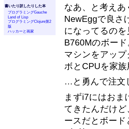
なあ、と考えあ
書いたり訳したりした本
プログラミングGauche
NewEggで良
Land of Lisp
プログラミングClojure第2
版
になってるのを見つ
ハッカーと画家
B760Mのボー
マシンをアップ
ボとCPUを家
…と勇んで注文
まずi7にはお
てきたんだけど
ースだとボード