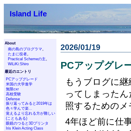
Island Life
About
2026/01/19
南の島のプログラマ
。
たまに役者
。
Practical Schemeの主
。
PCアップグレ
WiLiKi:Shiro
最近のエントリ
もうブログに継
PCアップグレード
米国の大学進学
無限cxr
ってしまったん
高校受験
Defense
照するためのメ
振り返ってみると2019年は
色々学んで楽...
覚えるより忘れる方が難しい
(こともある)
4年ほど前に仕
眼鏡のつると3Dプリンタ
Iris Klein Acting Class