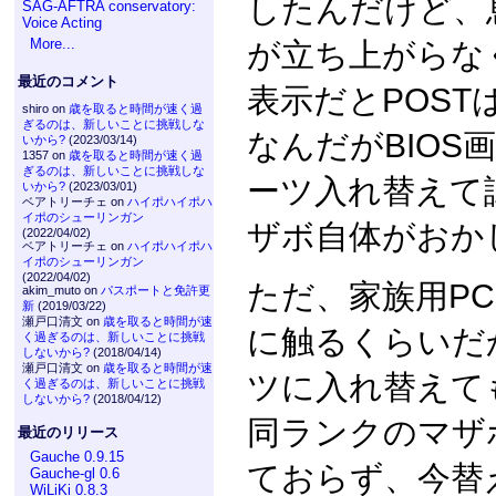
したんだけど、
SAG-AFTRA conservatory:
Voice Acting
More...
が立ち上がらな
最近のコメント
表示だとPOS
shiro on
歳を取ると時間が速く過
ぎるのは、新しいことに挑戦しな
なんだがBIOS
いから?
(2023/03/14)
1357 on
歳を取ると時間が速く過
ぎるのは、新しいことに挑戦しな
ーツ入れ替えて
いから?
(2023/03/01)
ベアトリーチェ on
ハイポハイポハ
イポのシューリンガン
ザボ自体がおか
(2022/04/02)
ベアトリーチェ on
ハイポハイポハ
イポのシューリンガン
(2022/04/02)
ただ、家族用P
akim_muto on
パスポートと免許更
新
(2019/03/22)
瀬戸口清文 on
歳を取ると時間が速
に触るくらいだ
く過ぎるのは、新しいことに挑戦
しないから?
(2018/04/14)
瀬戸口清文 on
歳を取ると時間が速
ツに入れ替えて
く過ぎるのは、新しいことに挑戦
しないから?
(2018/04/12)
同ランクのマザ
最近のリリース
Gauche 0.9.15
ておらず、今替
Gauche-gl 0.6
WiLiKi 0.8.3