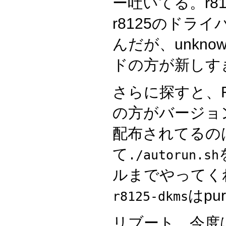
ー吐いてる。r8
r8125のドラ
んだが、unkno
ドの方が新しす
さらに探すと、R
の方がバージョンが
配布されてるのはt
て
./autorun.sh
ルまでやってくれ
はpu
r8125-dkms
リブート。今度