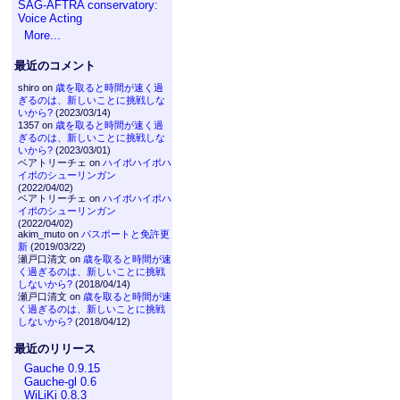
SAG-AFTRA conservatory:
Voice Acting
More...
最近のコメント
shiro on
歳を取ると時間が速く過
ぎるのは、新しいことに挑戦しな
いから?
(2023/03/14)
1357 on
歳を取ると時間が速く過
ぎるのは、新しいことに挑戦しな
いから?
(2023/03/01)
ベアトリーチェ on
ハイポハイポハ
イポのシューリンガン
(2022/04/02)
ベアトリーチェ on
ハイポハイポハ
イポのシューリンガン
(2022/04/02)
akim_muto on
パスポートと免許更
新
(2019/03/22)
瀬戸口清文 on
歳を取ると時間が速
く過ぎるのは、新しいことに挑戦
しないから?
(2018/04/14)
瀬戸口清文 on
歳を取ると時間が速
く過ぎるのは、新しいことに挑戦
しないから?
(2018/04/12)
最近のリリース
Gauche 0.9.15
Gauche-gl 0.6
WiLiKi 0.8.3