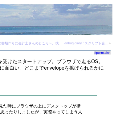
の書類作りに会計士さんのところへ。扶...
|
enbug diary : スクリプト言...
>
#permalink
rの支援を受けたスタートアップ。ブラウザで走るOS。
面白い。どこまでenvelopeを拡げられるかに
のサイトを見た時にブラウザの上にデスクトップが構
 思ったりしましたが、実際やってしまう人