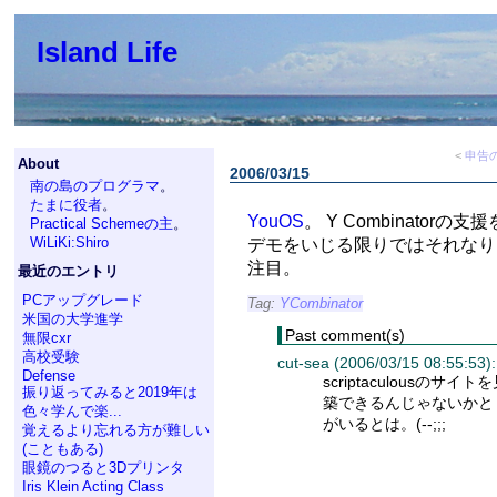
Island Life
<
申告
About
2006/03/15
南の島のプログラマ
。
たまに役者
。
YouOS
。 Y Combinato
Practical Schemeの主
。
WiLiKi:Shiro
デモをいじる限りではそれなりに
注目。
最近のエントリ
PCアップグレード
Tag:
YCombinator
米国の大学進学
Past comment(s)
無限cxr
高校受験
cut-sea (2006/03/15 08:55:53):
Defense
scriptaculous
振り返ってみると2019年は
築できるんじゃないかと
色々学んで楽...
がいるとは。(--;;;
覚えるより忘れる方が難しい
(こともある)
眼鏡のつると3Dプリンタ
Iris Klein Acting Class