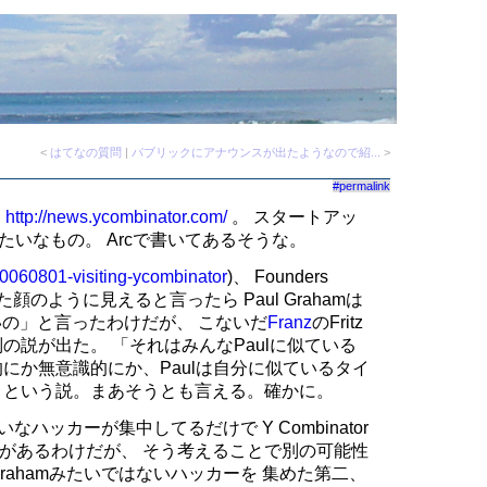
<
はてなの質問
|
パブリックにアナウンスが出たようなので紹...
>
#permalink
ト
http://news.ycombinator.com/
。 スタートアッ
たいなもの。 Arcで書いてあるそうな。
0060801-visiting-ycombinator
)、 Founders
た顔のように見えると言ったら Paul Grahamは
ないの」と言ったわけだが、 こないだ
Franz
のFritz
の説が出た。 「それはみんなPaulに似ている
にか無意識的にか、Paulは自分に似ているタイ
、という説。まあそうとも言える。確かに。
たいなハッカーが集中してるだけで Y Combinator
があるわけだが、 そう考えることで別の可能性
Grahamみたいではないハッカーを 集めた第二、