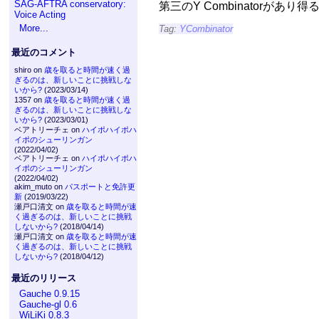
SAG-AFTRA conservatory:
第三のY Combinatorがあり
Voice Acting
More...
Tag:
YCombinator
最近のコメント
shiro on
歳を取ると時間が速く過
ぎるのは、新しいことに挑戦しな
いから?
(2023/03/14)
1357 on
歳を取ると時間が速く過
ぎるのは、新しいことに挑戦しな
いから?
(2023/03/01)
ベアトリーチェ on
ハイポハイポハ
イポのシューリンガン
(2022/04/02)
ベアトリーチェ on
ハイポハイポハ
イポのシューリンガン
(2022/04/02)
akim_muto on
パスポートと免許更
新
(2019/03/22)
瀬戸口清文 on
歳を取ると時間が速
く過ぎるのは、新しいことに挑戦
しないから?
(2018/04/14)
瀬戸口清文 on
歳を取ると時間が速
く過ぎるのは、新しいことに挑戦
しないから?
(2018/04/12)
最近のリリース
Gauche 0.9.15
Gauche-gl 0.6
WiLiKi 0.8.3