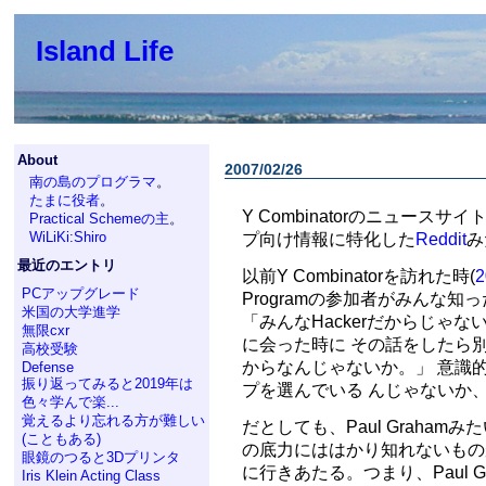
Island Life
About
2007/02/26
南の島のプログラマ
。
たまに役者
。
Y Combinatorのニュースサイ
Practical Schemeの主
。
WiLiKi:Shiro
プ向け情報に特化した
Reddit
み
最近のエントリ
以前Y Combinatorを訪れた時(
2
PCアップグレード
Programの参加者がみんな知っ
米国の大学進学
「みんなHackerだからじゃ
無限cxr
に会った時に その話をしたら別
高校受験
からなんじゃないか。」 意識的
Defense
振り返ってみると2019年は
プを選んでいる んじゃないか
色々学んで楽...
覚えるより忘れる方が難しい
だとしても、Paul Grahamみ
(こともある)
の底力にははかり知れないもの
眼鏡のつると3Dプリンタ
に行きあたる。つまり、Paul 
Iris Klein Acting Class