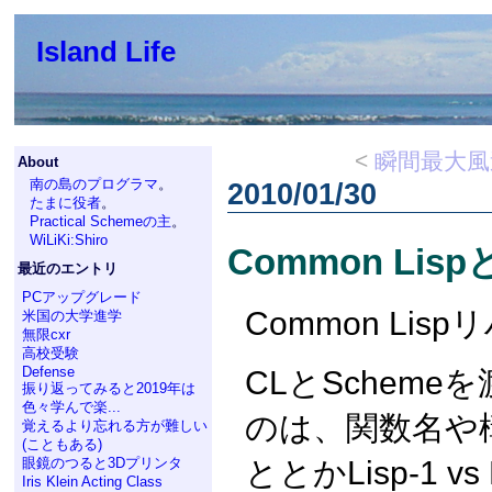
Island Life
<
瞬間最大風
About
南の島のプログラマ
。
2010/01/30
たまに役者
。
Practical Schemeの主
。
WiLiKi:Shiro
Common Lisp
最近のエントリ
PCアップグレード
Common Lis
米国の大学進学
無限cxr
高校受験
Defense
CLとSchem
振り返ってみると2019年は
色々学んで楽...
のは、関数名や
覚えるより忘れる方が難しい
(こともある)
ととかLisp-1 v
眼鏡のつると3Dプリンタ
Iris Klein Acting Class