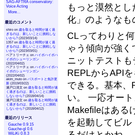
SAG-AFTRA conservatory:
もっと漠然とし
Voice Acting
More...
化」のようなも
最近のコメント
shiro on
歳を取ると時間が速く過
CLってわりと何
ぎるのは、新しいことに挑戦しな
いから?
(2023/03/14)
1357 on
歳を取ると時間が速く過
ゃう傾向が強く
ぎるのは、新しいことに挑戦しな
いから?
(2023/03/01)
ベアトリーチェ on
ハイポハイポハ
ニットテストもデ
イポのシューリンガン
(2022/04/02)
ベアトリーチェ on
ハイポハイポハ
REPLからAP
イポのシューリンガン
(2022/04/02)
akim_muto on
パスポートと免許更
できる。基本、
新
(2019/03/22)
瀬戸口清文 on
歳を取ると時間が速
く過ぎるのは、新しいことに挑戦
い。 一応オー
しないから?
(2018/04/14)
瀬戸口清文 on
歳を取ると時間が速
く過ぎるのは、新しいことに挑戦
Makefileはあ
しないから?
(2018/04/12)
最近のリリース
を起動してビル
Gauche 0.9.15
Gauche-gl 0.6
るだけとかね。 
WiLiKi 0.8.3