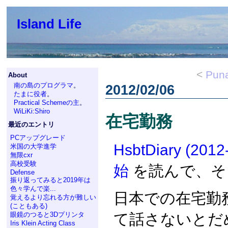
Island Life
<
Puna
About
南の島のプログラマ
。
2012/02/06
たまに役者
。
Practical Schemeの主
。
WiLiKi:Shiro
在宅勤務
最近のエントリ
PCアップグレード
HsbtDiary (2
米国の大学進学
無限cxr
高校受験
始
を読んで、そ
Defense
振り返ってみると2019年は
色々学んで楽...
日本での在宅勤
覚えるより忘れる方が難しい
(こともある)
て話さないとだ
眼鏡のつると3Dプリンタ
Iris Klein Acting Class