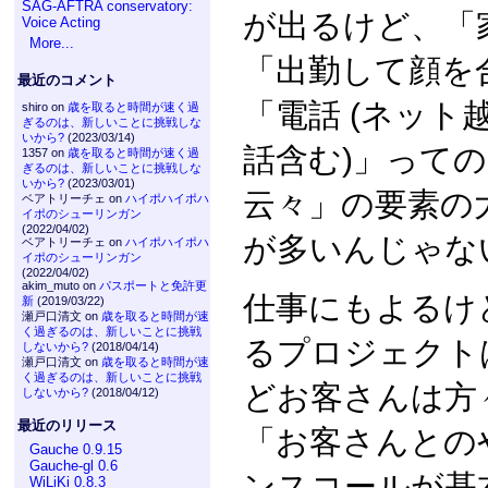
SAG-AFTRA conservatory:
が出るけど、「
Voice Acting
More...
「出勤して顔を
最近のコメント
「電話 (ネッ
shiro on
歳を取ると時間が速く過
ぎるのは、新しいことに挑戦しな
いから?
(2023/03/14)
話含む)」って
1357 on
歳を取ると時間が速く過
ぎるのは、新しいことに挑戦しな
いから?
(2023/03/01)
云々」の要素の
ベアトリーチェ on
ハイポハイポハ
イポのシューリンガン
(2022/04/02)
が多いんじゃな
ベアトリーチェ on
ハイポハイポハ
イポのシューリンガン
(2022/04/02)
akim_muto on
パスポートと免許更
仕事にもよるけ
新
(2019/03/22)
瀬戸口清文 on
歳を取ると時間が速
く過ぎるのは、新しいことに挑戦
るプロジェクト
しないから?
(2018/04/14)
瀬戸口清文 on
歳を取ると時間が速
く過ぎるのは、新しいことに挑戦
どお客さんは方
しないから?
(2018/04/12)
最近のリリース
「お客さんとの
Gauche 0.9.15
Gauche-gl 0.6
ンスコールが基
WiLiKi 0.8.3