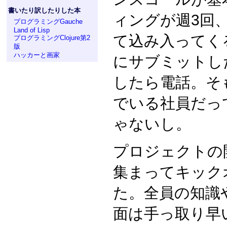
書いたり訳したりした本
ィングが週3回
プログラミングGauche
Land of Lisp
て込み入ってく
プログラミングClojure第2
版
ハッカーと画家
にサブミットし
したら電話。そ
でいる社員だっ
ゃないし。
プロジェクトの
集まってキック
た。全員の知識
面は手っ取り早