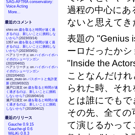
SAG-AFTRA conservatory:
Voice Acting
過程の中心にあ
More...
ないと思えてき
最近のコメント
shiro on
歳を取ると時間が速く過
ぎるのは、新しいことに挑戦しな
表題の "Genius is
いから?
(2023/03/14)
1357 on
歳を取ると時間が速く過
ぎるのは、新しいことに挑戦しな
ーロだったかシ
いから?
(2023/03/01)
ベアトリーチェ on
ハイポハイポハ
イポのシューリンガン
"Inside the A
(2022/04/02)
ベアトリーチェ on
ハイポハイポハ
イポのシューリンガン
ことなんだけれ
(2022/04/02)
akim_muto on
パスポートと免許更
新
(2019/03/22)
られた時、それ
瀬戸口清文 on
歳を取ると時間が速
く過ぎるのは、新しいことに挑戦
しないから?
(2018/04/14)
とは誰にでもで
瀬戸口清文 on
歳を取ると時間が速
く過ぎるのは、新しいことに挑戦
しないから?
(2018/04/12)
その先、全ての
最近のリリース
て演じるかって
Gauche 0.9.15
Gauche-gl 0.6
WiLiKi 0.8.3