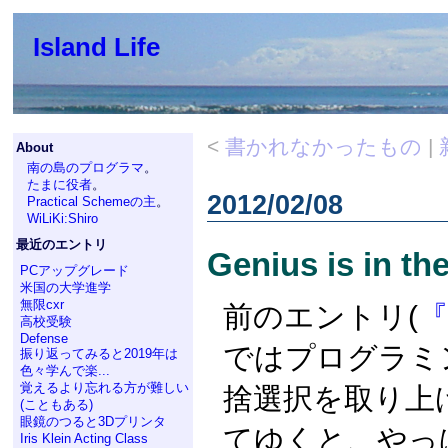
Island Life
<
書かれなかったもの
|
About
南の島のプログラマ
。
たまに役者
。
2012/02/08
Practical Schemeの主
。
WiLiKi:Shiro
最近のエントリ
Genius is in th
PCアップグレード
米国の大学進学
無限cxr
前のエントリ(
高校受験
Defense
ではプログラミ
振り返ってみると2019年は
色々学んで楽...
覚えるより忘れる方が難しい
捨選択を取り上
(こともある)
眼鏡のつると3Dプリンタ
てゆくと、やっ
Iris Klein Acting Class