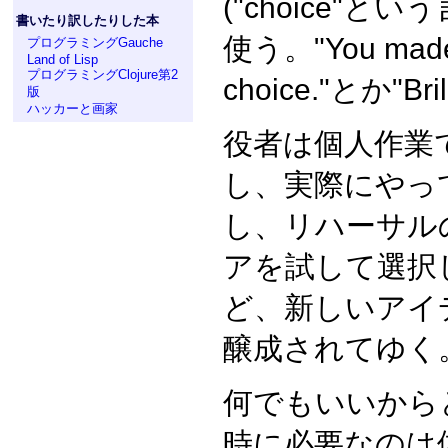
("choice"
書いたり訳したりした本
使う。"You made a
プログラミングGauche
Land of Lisp
プログラミングClojure第2
choice."とか"Bri
版
ハッカーと画家
役者は個人作業
し、実際にやっ
し、リハーサル
アを試して選択
ど、新しいアイ
醸成されてゆく
何でもいいから
時に必要なのは