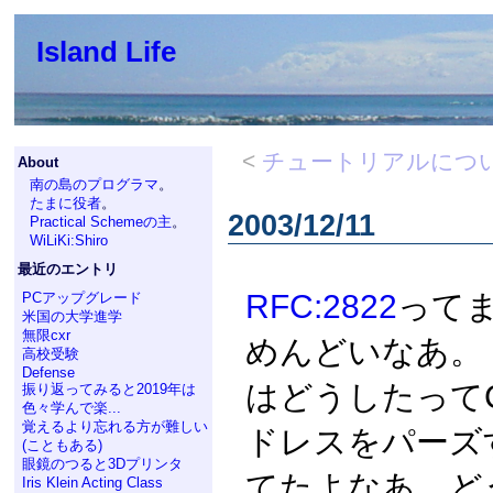
Island Life
<
チュートリアルにつ
About
南の島のプログラマ
。
たまに役者
。
2003/12/11
Practical Schemeの主
。
WiLiKi:Shiro
最近のエントリ
RFC:2822
って
PCアップグレード
米国の大学進学
無限cxr
めんどいなあ。 ところ
高校受験
Defense
はどうしたって
振り返ってみると2019年は
色々学んで楽...
覚えるより忘れる方が難しい
ドレスをパーズする
(こともある)
眼鏡のつると3Dプリンタ
てたよなあ、ど
Iris Klein Acting Class