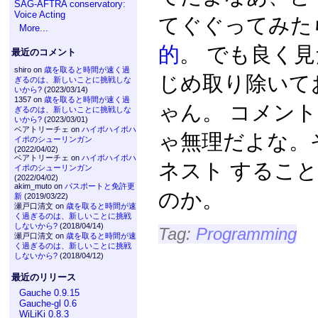
SAG-AFTRA conservatory:
Voice Acting
てぐぐってみた
More...
的
。 でも良く
最近のコメント
shiro on
歳を取ると時間が速く過
じめ取り除いて
ぎるのは、新しいことに挑戦しな
いから?
(2023/03/14)
1357 on
歳を取ると時間が速く過
ゃん。 コメン
ぎるのは、新しいことに挑戦しな
いから?
(2023/03/01)
ベアトリーチェ on
ハイポハイポハ
ゃ無理だよな。そ
イポのシューリンガン
(2022/04/02)
ベアトリーチェ on
ハイポハイポハ
ネスト するこ
イポのシューリンガン
(2022/04/02)
akim_muto on
パスポートと免許更
のか。
新
(2019/03/22)
瀬戸口清文 on
歳を取ると時間が速
く過ぎるのは、新しいことに挑戦
しないから?
(2018/04/14)
Tag:
Programming
瀬戸口清文 on
歳を取ると時間が速
く過ぎるのは、新しいことに挑戦
しないから?
(2018/04/12)
最近のリリース
Gauche 0.9.15
Gauche-gl 0.6
WiLiKi 0.8.3