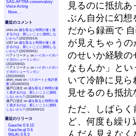
SAG-AFTRA conservatory:
見るのに抵抗あ
Voice Acting
More...
ぶん自分に幻想
最近のコメント
だから録画で 
shiro on
歳を取ると時間が速く過
ぎるのは、新しいことに挑戦しな
いから?
(2023/03/14)
が見えちゃうの
1357 on
歳を取ると時間が速く過
ぎるのは、新しいことに挑戦しな
いから?
(2023/03/01)
のせいか経験の
ベアトリーチェ on
ハイポハイポハ
イポのシューリンガン
(2022/04/02)
なもんか」とい
ベアトリーチェ on
ハイポハイポハ
イポのシューリンガン
(2022/04/02)
いて冷静に見ら
akim_muto on
パスポートと免許更
新
(2019/03/22)
瀬戸口清文 on
歳を取ると時間が速
見せるのも抵抗
く過ぎるのは、新しいことに挑戦
しないから?
(2018/04/14)
瀬戸口清文 on
歳を取ると時間が速
く過ぎるのは、新しいことに挑戦
ただ、しばらく
しないから?
(2018/04/12)
ど、何度も繰り
最近のリリース
Gauche 0.9.15
Gauche-gl 0.6
んだん見えなく
WiLiKi 0.8.3