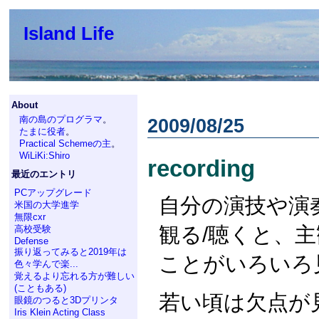
Island Life
About
南の島のプログラマ
。
2009/08/25
たまに役者
。
Practical Schemeの主
。
WiLiKi:Shiro
recording
最近のエントリ
PCアップグレード
自分の演技や演
米国の大学進学
無限cxr
観る/聴くと、
高校受験
Defense
振り返ってみると2019年は
ことがいろいろ
色々学んで楽...
覚えるより忘れる方が難しい
(こともある)
若い頃は欠点が
眼鏡のつると3Dプリンタ
Iris Klein Acting Class