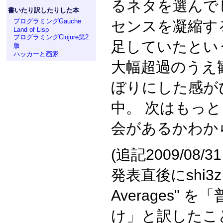
るネタを選んで
書いたり訳したりした本
プログラミングGauche
センスを凝縮す
Land of Lisp
プログラミングClojure第2
足していたとい
版
ハッカーと画家
大幅超過のうえ
ぼりにした感が
中。 次はもっ
会があるかわか
(追記2009/08/31
発表直後にshi3zさ
Averages"
け」と訳したこ