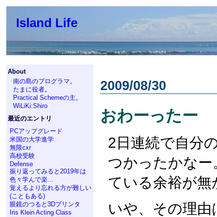
Island Life
About
南の島のプログラマ
。
2009/08/30
たまに役者
。
Practical Schemeの主
。
WiLiKi:Shiro
おわーったー
最近のエントリ
PCアップグレード
2日連続で自分
米国の大学進学
無限cxr
高校受験
つかったかなー
Defense
振り返ってみると2019年は
ている余裕が無
色々学んで楽...
覚えるより忘れる方が難しい
(こともある)
いや、その理由
眼鏡のつると3Dプリンタ
Iris Klein Acting Class