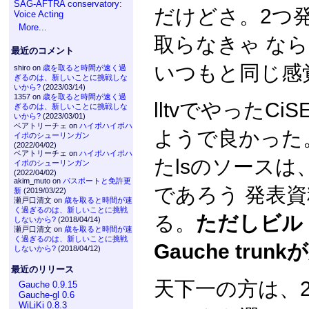
SAG-AFTRA conservatory:
だけどさ。2つ
Voice Acting
More...
取らなきゃ な
最近のコメント
いつもと同じ感
shiro on
歳を取ると時間が速く過
ぎるのは、新しいことに挑戦しな
いから?
(2023/03/14)
1357 on
歳を取ると時間が速く過
lltvでやったC
ぎるのは、新しいことに挑戦しな
いから?
(2023/03/01)
ベアトリーチェ on
ハイポハイポハ
ようで良かった。
イポのシューリンガン
(2022/04/02)
ベアトリーチェ on
ハイポハイポハ
たlsのソースは
イポのシューリンガン
(2022/04/02)
akim_muto on
パスポートと免許更
であろう 発表
新
(2019/03/22)
瀬戸口清文 on
歳を取ると時間が速
く過ぎるのは、新しいことに挑戦
る。
ただしビル
しないから?
(2018/04/14)
瀬戸口清文 on
歳を取ると時間が速
く過ぎるのは、新しいことに挑戦
Gauche trun
しないから?
(2018/04/12)
最近のリリース
天下一の方は、
Gauche 0.9.15
Gauche-gl 0.6
WiLiKi 0.8.3