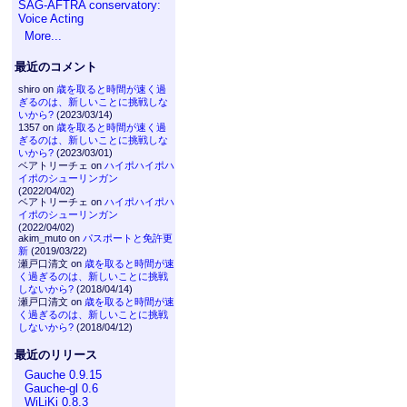
SAG-AFTRA conservatory:
Voice Acting
More...
最近のコメント
shiro on
歳を取ると時間が速く過
ぎるのは、新しいことに挑戦しな
いから?
(2023/03/14)
1357 on
歳を取ると時間が速く過
ぎるのは、新しいことに挑戦しな
いから?
(2023/03/01)
ベアトリーチェ on
ハイポハイポハ
イポのシューリンガン
(2022/04/02)
ベアトリーチェ on
ハイポハイポハ
イポのシューリンガン
(2022/04/02)
akim_muto on
パスポートと免許更
新
(2019/03/22)
瀬戸口清文 on
歳を取ると時間が速
く過ぎるのは、新しいことに挑戦
しないから?
(2018/04/14)
瀬戸口清文 on
歳を取ると時間が速
く過ぎるのは、新しいことに挑戦
しないから?
(2018/04/12)
最近のリリース
Gauche 0.9.15
Gauche-gl 0.6
WiLiKi 0.8.3