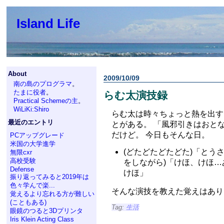
Island Life
About
2009/10/09
南の島のプログラマ
。
たまに役者
。
らむ太演技録
Practical Schemeの主
。
WiLiKi:Shiro
らむ太は時々ちょっと熱を出す
最近のエントリ
とがある。 「風邪引きはおと
だけど。 今日もそんな日。
PCアップグレード
米国の大学進学
(どたどたどたどた)「とう
無限cxr
高校受験
をしながら)「けほ、けほ
Defense
けほ」
振り返ってみると2019年は
色々学んで楽...
そんな演技を教えた覚えはあり
覚えるより忘れる方が難しい
(こともある)
Tag:
生活
眼鏡のつると3Dプリンタ
Iris Klein Acting Class