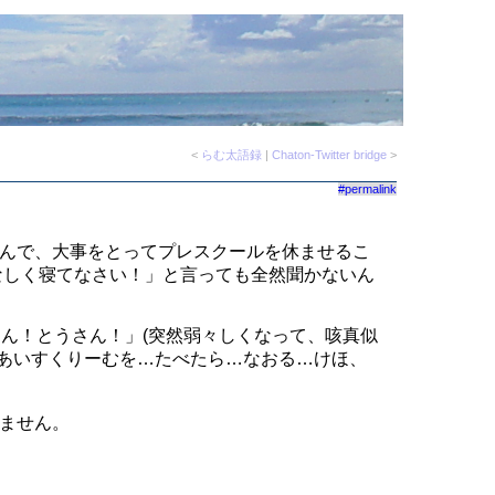
<
らむ太語録
|
Chaton-Twitter bridge
>
#permalink
んで、大事をとってプレスクールを休ませるこ
なしく寝てなさい！」と言っても全然聞かないん
さん！とうさん！」(突然弱々しくなって、咳真似
…あいすくりーむを…たべたら…なおる…けほ、
ません。