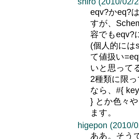
shiro (2010/02/2
eqv?かe
すが、Sche
容でもeqv
(個人的にはst
て値扱い=e
いと思って
2種類に限
なら、#{ key ->
} とか色々
ます。
higepon (2010/0
ああ。そうでし