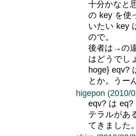
十分かなと思
の key 
いたい key は 
ので。
後者は→の
はどうでしょう？
hoge} eqv? 
とか。うー
higepon (2010/0
eqv? は e
テラルがあ
てきました