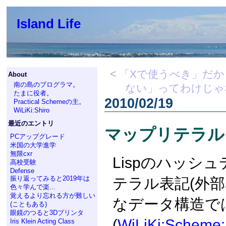
Island Life
<
「Xで使うべき」だか
About
南の島のプログラマ
。
ない」ってわけじゃ
たまに役者
。
2010/02/19
Practical Schemeの主
。
WiLiKi:Shiro
最近のエントリ
マップリテラル
PCアップグレード
米国の大学進学
無限cxr
Lispのハッシ
高校受験
Defense
振り返ってみると2019年は
テラル表記(外部
色々学んで楽...
覚えるより忘れる方が難しい
なデータ構造ではread
(こともある)
眼鏡のつると3Dプリンタ
(
WiLiKi:Scheme:
Iris Klein Acting Class