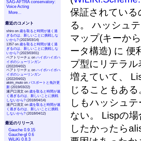
SAG-AFTRA conservatory:
Voice Acting
保証されている
More...
る。 ハッシュ
最近のコメント
shiro on
歳を取ると時間が速く過
マップ(キーか
ぎるのは、新しいことに挑戦しな
いから?
(2023/03/14)
1357 on
歳を取ると時間が速く過
ータ構造) に 
ぎるのは、新しいことに挑戦しな
いから?
(2023/03/01)
ベアトリーチェ on
ハイポハイポハ
プ型にリテラル
イポのシューリンガン
(2022/04/02)
ベアトリーチェ on
ハイポハイポハ
増えていて、 L
イポのシューリンガン
(2022/04/02)
akim_muto on
パスポートと免許更
じることもある
新
(2019/03/22)
瀬戸口清文 on
歳を取ると時間が速
く過ぎるのは、新しいことに挑戦
しもハッシュテ
しないから?
(2018/04/14)
瀬戸口清文 on
歳を取ると時間が速
く過ぎるのは、新しいことに挑戦
ない。 Lisp
しないから?
(2018/04/12)
最近のリリース
したかったらal
Gauche 0.9.15
Gauche-gl 0.6
WiLiKi 0.8.3