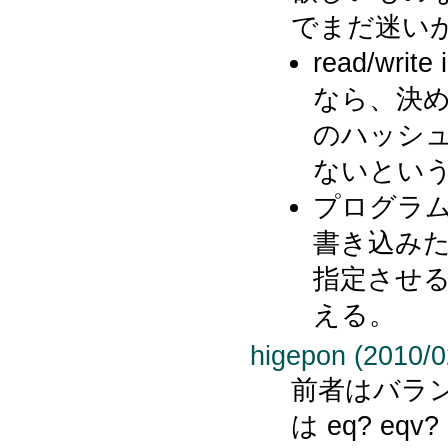
でまだ迷い
read/writ
なら、決
のハッシ
ないとい
プログラ
書き込み
指定させ
える。
higepon (2010/0
前者はバラ
は eq? e