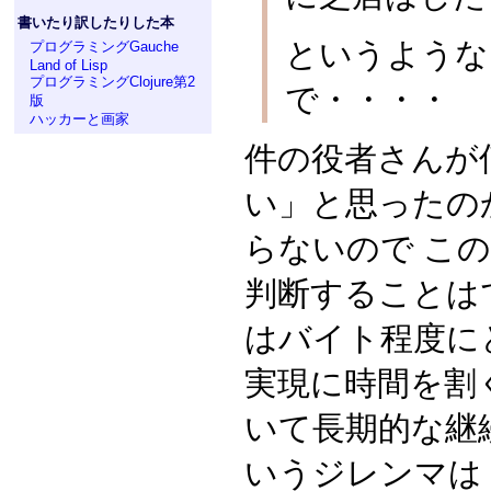
書いたり訳したりした本
というような
プログラミングGauche
Land of Lisp
プログラミングClojure第2
で・・・・
版
ハッカーと画家
件の役者さんが
い」と思ったの
らないので こ
判断することはでき
はバイト程度に
実現に時間を割
いて長期的な継
いうジレンマは