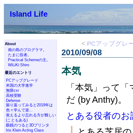
Island Life
<
PCアップグレ
About
南の島のプログラマ
。
2010/09/08
たまに役者
。
Practical Schemeの主
。
WiLiKi:Shiro
本気
最近のエントリ
PCアップグレード
「本気」って「
米国の大学進学
無限cxr
高校受験
だ (by Anthy)。
Defense
振り返ってみると2019年は
色々学んで楽...
とある役者のお
覚えるより忘れる方が難しい
(こともある)
眼鏡のつると3Dプリンタ
とある芝居の
Iris Klein Acting Class