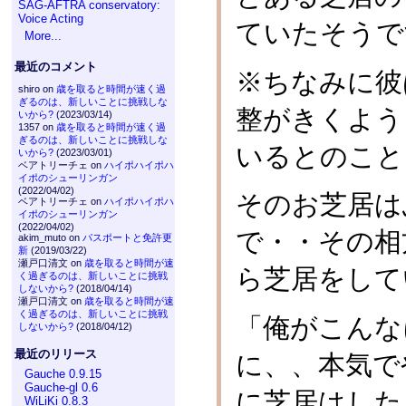
SAG-AFTRA conservatory:
Voice Acting
ていたそうで
More...
最近のコメント
※ちなみに彼
shiro on
歳を取ると時間が速く過
ぎるのは、新しいことに挑戦しな
整がきくよう
いから?
(2023/03/14)
1357 on
歳を取ると時間が速く過
ぎるのは、新しいことに挑戦しな
いるとのこと
いから?
(2023/03/01)
ベアトリーチェ on
ハイポハイポハ
イポのシューリンガン
(2022/04/02)
そのお芝居は
ベアトリーチェ on
ハイポハイポハ
イポのシューリンガン
(2022/04/02)
で・・その相
akim_muto on
パスポートと免許更
新
(2019/03/22)
瀬戸口清文 on
歳を取ると時間が速
ら芝居をして
く過ぎるのは、新しいことに挑戦
しないから?
(2018/04/14)
瀬戸口清文 on
歳を取ると時間が速
く過ぎるのは、新しいことに挑戦
「俺がこんな
しないから?
(2018/04/12)
最近のリリース
に、、本気で
Gauche 0.9.15
Gauche-gl 0.6
に芝居はした
WiLiKi 0.8.3