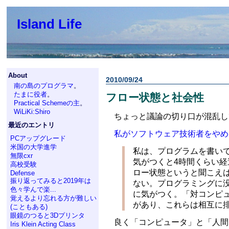
Island Life
About
2010/09/24
南の島のプログラマ
。
たまに役者
。
フロー状態と社会性
Practical Schemeの主
。
WiLiKi:Shiro
ちょっと議論の切り口が混乱し
最近のエントリ
私がソフトウェア技術者をやめ
PCアップグレード
米国の大学進学
私は、プログラムを書い
無限cxr
気がつくと4時間くらい
高校受験
ロー状態というと聞こえ
Defense
振り返ってみると2019年は
ない。プログラミングに
色々学んで楽...
に気がつく。「対コンピ
覚えるより忘れる方が難しい
があり、これらは相互に
(こともある)
眼鏡のつると3Dプリンタ
良く「コンピュータ」と「人間
Iris Klein Acting Class