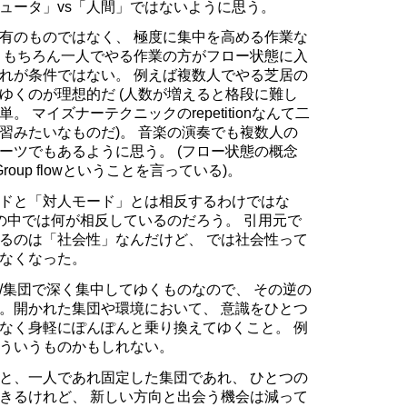
ュータ」vs「人間」ではないように思う。
有のものではなく、 極度に集中を高める作業な
 もちろん一人でやる作業の方がフロー状態に入
れが条件ではない。 例えば複数人でやる芝居の
ゆくのが理想的だ (人数が増えると格段に難し
 マイズナーテクニックのrepetitionなんて二
習みたいなものだ)。 音楽の演奏でも複数人の
ーツでもあるように思う。 (フロー状態の概念
iもGroup flowということを言っている)。
ドと「対人モード」とは相反するわけではな
0氏の中では何が相反しているのだろう。 引用元で
るのは「社会性」なんだけど、 では社会性って
なくなった。
/集団で深く集中してゆくものなので、 その逆の
。開かれた集団や環境において、 意識をひとつ
なく身軽にぽんぽんと乗り換えてゆくこと。 例
ういうものかもしれない。
と、一人であれ固定した集団であれ、 ひとつの
きるけれど、 新しい方向と出会う機会は減って