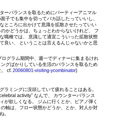
ターバランスを取るためにパーティーアニマル
の面子でも集中を切ってバカ話したっていいし、
なところに出かけて意識を拡散させたっていい
るのかどうかは、ちょっとわからないけれど、 フ
な職種では、 意識して適宜こういった拡散状態
て良い、 ということは言えるんじゃないかと思
torはプログラム期間中、週一でディナーに集まるけれ
ィングばかりしている生活のバランスを取るため
 cf.
20060801-visiting-ycombinator
)
グラミングに没頭していて疲れることはある。
elebral activity" なんで、 カウンターバランス
ィが欲しくなる。 ジムに行くとか、ピアノ弾く
この軸は、フロー状態かどうか、とか、対人か対
ね。