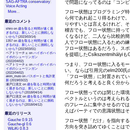
SAG-AFTRA conservatory:
で問題になってるのは「コンピ
Voice Acting
More...
フロー状態はプログラミング特
ら何であれ起こり得るわけで。
最近のコメント
りやすいとは言えるけれど、そ
shiro on
歳を取ると時間が速く過
稽古でも、フロー状態に持って
ぎるのは、新しいことに挑戦しな
くなるけど、二人なら比較的簡単。
いから?
(2023/03/14)
1357 on
歳を取ると時間が速く過
人でフロー状態に入るための練
ぎるのは、新しいことに挑戦しな
フロー状態はあるだろう。スポ
いから?
(2023/03/01)
ベアトリーチェ on
ハイポハイポハ
を提唱したCsíkszentmihály
イポのシューリンガン
(2022/04/02)
つまり、フロー状態に入るモー
ベアトリーチェ on
ハイポハイポハ
イポのシューリンガン
い。 ならば引用元のelm20
(2022/04/02)
「フロー状態」に対置されてい
akim_muto on
パスポートと免許更
新
(2019/03/22)
何だろうと考えると良く分から
瀬戸口清文 on
歳を取ると時間が速
く過ぎるのは、新しいことに挑戦
フロー状態ってのは閉じた環境
しないから?
(2018/04/14)
瀬戸口清文 on
歳を取ると時間が速
ベクトルというのは考えられる
く過ぎるのは、新しいことに挑戦
のフレームに集中させるのでは
しないから?
(2018/04/12)
えばパーティでの意識状態はそ
最近のリリース
Gauche 0.9.15
フロー状態「だけ」を指向する
Gauche-gl 0.6
方向を突き詰めてゆくことはで
WiLiKi 0.8.3