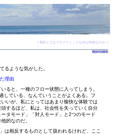
<
制約
|
ではプログラミングは何が特殊なのか
>
#permalink
てるような気がした。
た理由
ていると、一種のフロー状態に入ってしまう。
経過している、なんていうことがよくある。フ
はいいが、私にとってはあまり愉快な体験では
没頭するほど、私は、社会性を失っていく自分
ュータモード」「対人モード」と2つのモード
排他的なのだ。
」は相反するものとして扱われるけれど、ここ