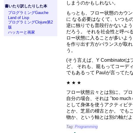
しまうのかもしれない。
書いたり訳したりした本
もっとも、フロー状態のカウン
プログラミングGauche
Land of Lisp
に なる必要はなくて、いつも
プログラミングClojure第2
逆に独りでも普段行かないよう
版
だろう。 それを社会性と呼べ
ハッカーと画家
ロー状態に入ることが多いよう
を作り出す方がバランスが取れ
う。
(そう言えば、Y Combina
ど、 それも、籠もってコーデ
でもあるって Paulが言ってたな。
★ ★ ★
フロー状態云々とは別に、プロ
自分の場合、それは "too much c
として身体を使うアクティビテ
とか、芝居の稽古とか。 でも
物か、という軸とは別の軸だよ
Tag:
Programming