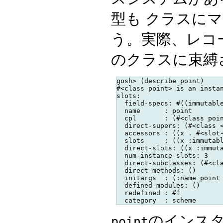
型も クラスに
う。実際、レコ
のクラスに束縛
gosh> (describe point)

#<class point> is an instan
slots:

  field-specs: #((immutable
  name      : point

  cpl       : (#<class poin
  direct-supers: (#<class <
  accessors : ((x . #<slot-
  slots     : ((x :immutabl
  direct-slots: ((x :immuta
  num-instance-slots: 3

  direct-subclasses: (#<cla
  direct-methods: ()

  initargs  : (:name point 
  defined-modules: ()

  redefined : #f

のインスタ
point