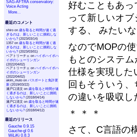
SAG-AFTRA conservatory:
好むこともあっ
Voice Acting
More...
って新しいオブ
最近のコメント
する、 みたい
shiro on
歳を取ると時間が速く過
ぎるのは、新しいことに挑戦しな
いから?
(2023/03/14)
1357 on
歳を取ると時間が速く過
なのでMOPの
ぎるのは、新しいことに挑戦しな
いから?
(2023/03/01)
ベアトリーチェ on
ハイポハイポハ
もとのシステム
イポのシューリンガン
(2022/04/02)
ベアトリーチェ on
ハイポハイポハ
仕様を実現した
イポのシューリンガン
(2022/04/02)
akim_muto on
パスポートと免許更
回もそういう、
新
(2019/03/22)
瀬戸口清文 on
歳を取ると時間が速
く過ぎるのは、新しいことに挑戦
の違いを吸収し
しないから?
(2018/04/14)
瀬戸口清文 on
歳を取ると時間が速
く過ぎるのは、新しいことに挑戦
＊ ＊ ＊
しないから?
(2018/04/12)
最近のリリース
Gauche 0.9.15
さて、C言語の
Gauche-gl 0.6
WiLiKi 0.8.3