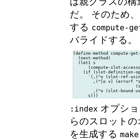
は親クラスの構
だ。 そのため
する
compute-ge
バライドする。
(define-method compute-get-
  (next-method)

  (let1 s

      (compute-slot-accesso
    (if (slot-definition-op
      `(,(^o (slot-ref-usin
        ,(^[o v] (errorf "s
                         (s
        ,(^o (slot-bound-us
オプショ
:index
らのスロットの
を生成する
make