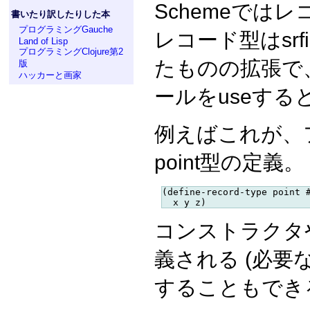
Schemeではレ
書いたり訳したりした本
プログラミングGauche
レコード型はsrfi-
Land of Lisp
プログラミングClojure第2
たものの拡張で
版
ハッカーと画家
ールをuseする
例えばこれが、フィ
point型の定義。
(define-record-type point #
コンストラクタ
義される (必
することもでき