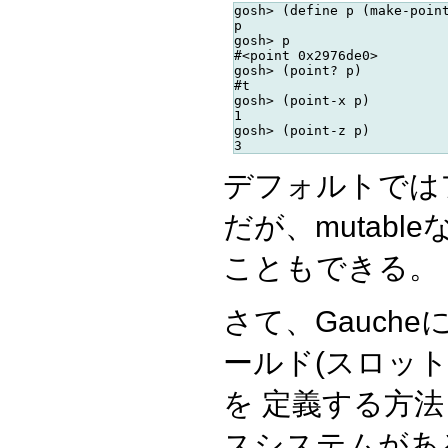
gosh> (define p (make-point
p

gosh> p

#<point 0x2976de0>

gosh> (point? p)

#t

gosh> (point-x p)

1

gosh> (point-z p)

デフォルトではフィ
だが、mutabl
こともできる。
さて、Gauch
ールド(スロッ
を 定義する方
スシステムがあ