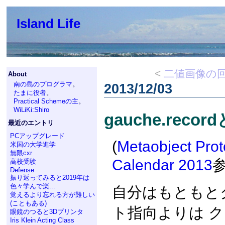
Island Life
<
二値画像の回
About
南の島のプログラマ
。
2013/12/03
たまに役者
。
Practical Schemeの主
。
WiLiKi:Shiro
gauche.recor
最近のエントリ
PCアップグレード
(
Metaobject Pro
米国の大学進学
無限cxr
Calendar 2013
高校受験
Defense
振り返ってみると2019年は
色々学んで楽...
自分はもともと
覚えるより忘れる方が難しい
(こともある)
ト指向よりは 
眼鏡のつると3Dプリンタ
Iris Klein Acting Class