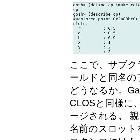
gosh> (define cp (make-colo
cp

gosh> (describe cp)

#<colored-point 0x2a89bc0> 
slots:

  r         : 0.5

  g         : 0.5

  b         : 0.9

  x         : 1

  y         : 2

ここで、サブク
ールドと同名の
どうなるか。Ga
CLOSと同様
ージされる。 親
名前のスロット