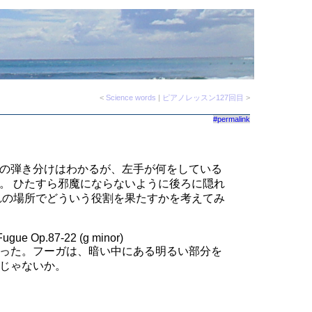
<
Science words
|
ピアノレッスン127回目
>
#permalink
の弾き分けはわかるが、左手が何をしている
。 ひたすら邪魔にならないように後ろに隠れ
れの場所でどういう役割を果たすかを考えてみ
Fugue Op.87-22 (g minor)
った。フーガは、暗い中にある明るい部分を
じゃないか。