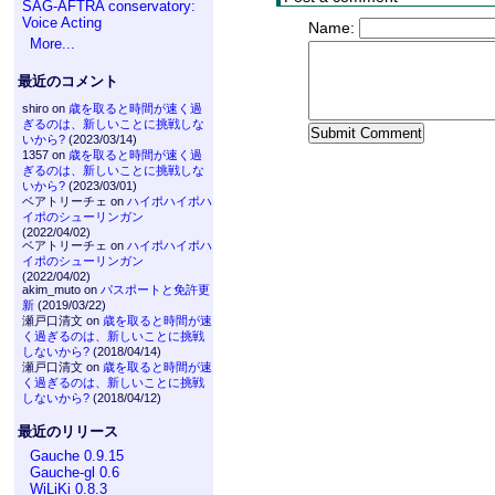
SAG-AFTRA conservatory:
Voice Acting
Name:
More...
最近のコメント
shiro on
歳を取ると時間が速く過
ぎるのは、新しいことに挑戦しな
いから?
(2023/03/14)
1357 on
歳を取ると時間が速く過
ぎるのは、新しいことに挑戦しな
いから?
(2023/03/01)
ベアトリーチェ on
ハイポハイポハ
イポのシューリンガン
(2022/04/02)
ベアトリーチェ on
ハイポハイポハ
イポのシューリンガン
(2022/04/02)
akim_muto on
パスポートと免許更
新
(2019/03/22)
瀬戸口清文 on
歳を取ると時間が速
く過ぎるのは、新しいことに挑戦
しないから?
(2018/04/14)
瀬戸口清文 on
歳を取ると時間が速
く過ぎるのは、新しいことに挑戦
しないから?
(2018/04/12)
最近のリリース
Gauche 0.9.15
Gauche-gl 0.6
WiLiKi 0.8.3