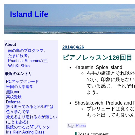
Island Life
About
2014/04/26
南の島のプログラマ
。
たまに役者
。
ピアノレッスン126回目
Practical Schemeの主
。
WiLiKi:Shiro
Kapustin: Spice Island
右手の旋律とそれ以外
最近のエントリ
のか、印象に残らない
PCアップグレード
ている感じ。 それぞ
米国の大学進学
無限cxr
よう。
高校受験
Defense
Shostakovich: Prelude and 
振り返ってみると2019年は
プレリュードは良くな
色々学んで楽...
もっと出しても良いん
覚えるより忘れる方が難しい
(こともある)
Tag:
Piano
眼鏡のつると3Dプリンタ
Iris Klein Acting Class
Post a comment