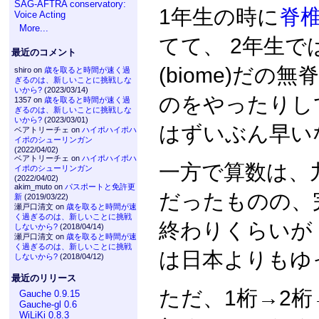
SAG-AFTRA conservatory:
1年生の時に
脊
Voice Acting
More...
てて、 2年生で
最近のコメント
(biome)だの無
shiro on
歳を取ると時間が速く過
ぎるのは、新しいことに挑戦しな
いから?
(2023/03/14)
のをやったりし
1357 on
歳を取ると時間が速く過
ぎるのは、新しいことに挑戦しな
いから?
(2023/03/01)
はずいぶん早い
ベアトリーチェ on
ハイポハイポハ
イポのシューリンガン
(2022/04/02)
ベアトリーチェ on
ハイポハイポハ
一方で算数は、
イポのシューリンガン
(2022/04/02)
akim_muto on
パスポートと免許更
だったものの、
新
(2019/03/22)
瀬戸口清文 on
歳を取ると時間が速
く過ぎるのは、新しいことに挑戦
終わりくらいが
しないから?
(2018/04/14)
瀬戸口清文 on
歳を取ると時間が速
く過ぎるのは、新しいことに挑戦
は日本よりもゆ
しないから?
(2018/04/12)
最近のリリース
ただ、1桁→2
Gauche 0.9.15
Gauche-gl 0.6
WiLiKi 0.8.3