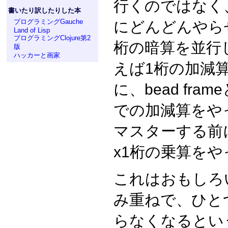
行くのではなく
書いたり訳したりした本
プログラミングGauche
にどんどんやら
Land of Lisp
プログラミングClojure第2
桁の暗算を並行
版
ハッカーと画家
えば1桁の加減
に、bead fr
での加減算をや
マスターする前
x1桁の乗算をや
これはおもしろ
み重ねで、ひと
らなくなるとい