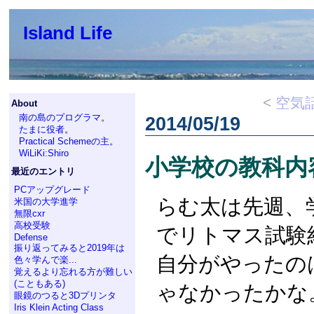
Island Life
<
空気
About
南の島のプログラマ
。
2014/05/19
たまに役者
。
Practical Schemeの主
。
WiLiKi:Shiro
小学校の教科内
最近のエントリ
PCアップグレード
らむ太は先週、
米国の大学進学
無限cxr
高校受験
でリトマス試験
Defense
振り返ってみると2019年は
自分がやったの
色々学んで楽...
覚えるより忘れる方が難しい
(こともある)
ゃなかったかな
眼鏡のつると3Dプリンタ
Iris Klein Acting Class