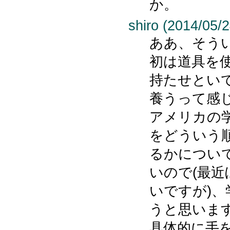
か。
shiro (2014/05/2
ああ、そう
初は道具を
持たせとい
養うって感
アメリカの
をどういう
るかについ
いので(最
いですが)
うと思いま
具体的に手