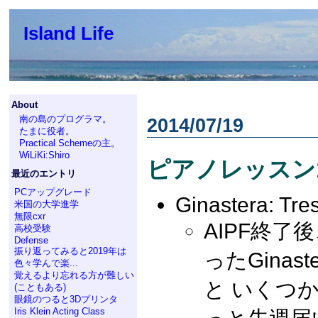
Island Life
About
南の島のプログラマ
。
2014/07/19
たまに役者
。
Practical Schemeの主
。
WiLiKi:Shiro
ピアノレッスン1
最近のエントリ
PCアップグレード
Ginastera: Tre
米国の大学進学
無限cxr
AIPF終
高校受験
Defense
振り返ってみると2019年は
ったGina
色々学んで楽...
覚えるより忘れる方が難しい
と いくつ
(こともある)
眼鏡のつると3Dプリンタ
Iris Klein Acting Class