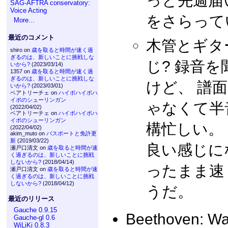
っと先週届
SAG-AFTRA conservatory:
Voice Acting
をさらって
More...
最近のコメント
木管とギタ
shiro on
歳を取ると時間が速く過
ぎるのは、新しいことに挑戦しな
じ? 録音
いから?
(2023/03/14)
1357 on
歳を取ると時間が速く過
ぎるのは、新しいことに挑戦しな
けど、 譜
いから?
(2023/03/01)
ベアトリーチェ on
ハイポハイポハ
イポのシューリンガン
ゃなくて半
(2022/04/02)
ベアトリーチェ on
ハイポハイポハ
イポのシューリンガン
構忙しい。
(2022/04/02)
akim_muto on
パスポートと免許更
新
(2019/03/22)
良い感じに
瀬戸口清文 on
歳を取ると時間が速
く過ぎるのは、新しいことに挑戦
しないから?
(2018/04/14)
ったまま速
瀬戸口清文 on
歳を取ると時間が速
く過ぎるのは、新しいことに挑戦
しないから?
(2018/04/12)
うだ。
最近のリリース
Gauche 0.9.15
Beethoven: Wa
Gauche-gl 0.6
WiLiKi 0.8.3