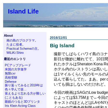
Island Life
About
2016/11/01
南の島のプログラマ
。
たまに役者
。
Big Island
Practical Schemeの主
。
WiLiKi:Shiro
撮影でしばらくハワイ島のコナ
影日が微妙に離れてて、10日
最近のエントリ
れたホテルはSheraton Kon
PCアップグレード
ホテル内のレストランは高いし
米国の大学進学
無限cxr
は1マイルくらい先のモールの
高校受験
込んで暮らしてた。まあ、per
Defense
いても損はしないのだけれど。
振り返ってみると2019年は
色々学んで楽...
今回の映画はSAGのLow bud
覚えるより忘れる方が難しい
によっては$3.75Mまで←今回の
(こともある)
眼鏡のつると3Dプリンタ
キャストのほとんどはLAやN
Iris Klein Acting Class
くつかの労働条件制限が緩和さ