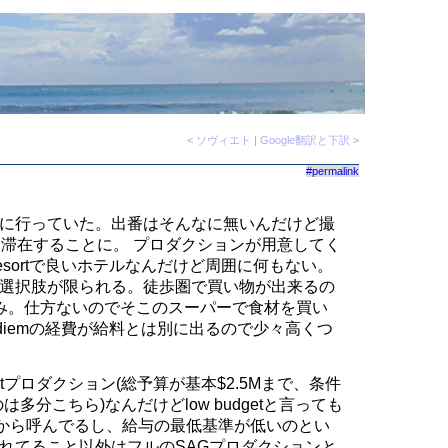
<
ソヴィエト
|
Google翻訳と下訳
>
#permalink
に行っていた。出番はそんなに無いんだけど撮
間滞在することに。 プロダクションが用意してく
a Resortで良いホテルなんだけど周囲に何もない。
選択肢が限られる。徒歩圏で買い物が出来るの
み。仕方ないのでそこのスーパーで食材を買い
 diemの経費が給料とは別に出るので少々高くつ
getプロダクション(総予算が基本$2.5Mまで、条件
は多分こちら)なんだけどlow budgetと言っても
Yから呼んでるし、給与の最低基準が低いのとい
れてること以外はフルのSAGプロダクションと