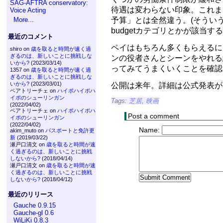
SAG-AFTRA conservatory:
待遇は変わらない印象。これま
Voice Acting
予算」とは全然違う。(そういう印
More...
budgetカテゴリとかが該当する
最近のコメント
ペイはもちろん多くもらえるに
shiro on
歳を取ると時間が速く過
ぎるのは、新しいことに挑戦しな
ンの役者さんとシーンをやれる
いから?
(2023/03/14)
ってみてうまくいくことを確認
1357 on
歳を取ると時間が速く過
ぎるのは、新しいことに挑戦しな
いから?
(2023/03/01)
公開は来年。詳細は公式発表が
ベアトリーチェ on
ハイポハイポハ
イポのシューリンガン
Tags:
芝居
,
映画
(2022/04/02)
ベアトリーチェ on
ハイポハイポハ
Post a comment
イポのシューリンガン
(2022/04/02)
Name:
akim_muto on
パスポートと免許更
新
(2019/03/22)
瀬戸口清文 on
歳を取ると時間が速
く過ぎるのは、新しいことに挑戦
しないから?
(2018/04/14)
瀬戸口清文 on
歳を取ると時間が速
く過ぎるのは、新しいことに挑戦
しないから?
(2018/04/12)
最近のリリース
Gauche 0.9.15
Gauche-gl 0.6
WiLiKi 0.8.3