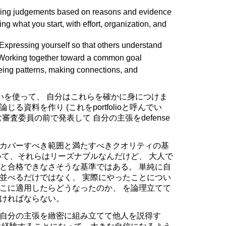
king judgements based on reasons and evidence
ng what you start, with effort, organization, and
xpressing yourself so that others understand
 Working together toward a common goal
eing patterns, making connections, and
いを使って、 自分はこれらを確かに身につけま
る資料を作り (これをportfolioと呼んでい
査委員の前で発表して 自分の主張をdefense
カバーすべき範囲と満たすべきクオリティの基
いて、それらはリーズナブルなんだけど、 大人で
と合格できなさそうな基準ではある。 単純に自
並べるだけではなく、 実際にやったことについ
こに適用したらどうなったのか、 を論理立てて
ければならない。
自分の主張を緻密に組み立てて他人を説得す