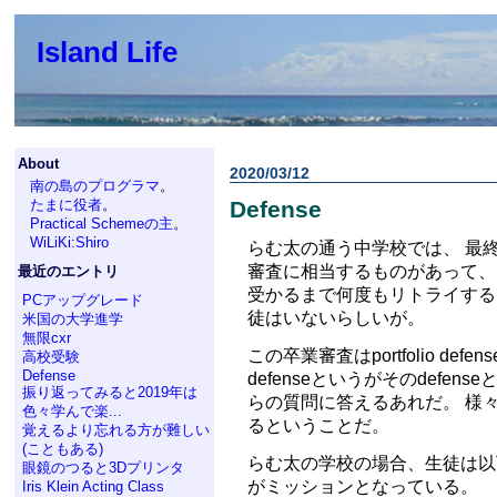
Island Life
About
2020/03/12
南の島のプログラマ
。
たまに役者
。
Defense
Practical Schemeの主
。
WiLiKi:Shiro
らむ太の通う中学校では、 最終
審査に相当するものがあって、
最近のエントリ
受かるまで何度もリトライする
PCアップグレード
徒はいないらしいが。
米国の大学進学
無限cxr
この卒業審査はportfolio de
高校受験
Defense
defenseというがそのdefe
振り返ってみると2019年は
らの質問に答えるあれだ。 様
色々学んで楽...
るということだ。
覚えるより忘れる方が難しい
(こともある)
らむ太の学校の場合、生徒は以
眼鏡のつると3Dプリンタ
がミッションとなっている。
Iris Klein Acting Class