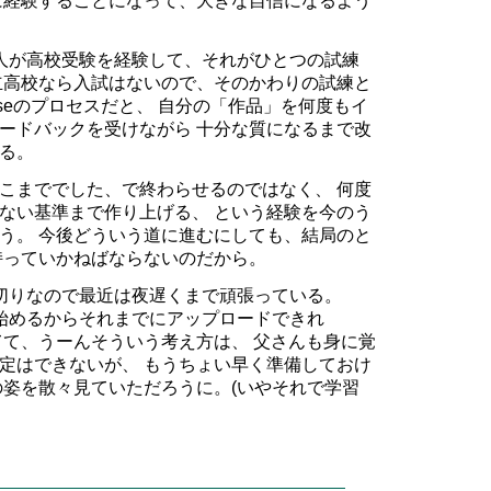
に経験することになって、大きな自信になるよう
人が高校受験を経験して、それがひとつの試練
立高校なら入試はないので、そのかわりの試練と
nseのプロセスだと、 自分の「作品」を何度もイ
ードバックを受けながら 十分な質になるまで改
る。
こまででした、で終わらせるのではなく、 何度
ない基準まで作り上げる、 という経験を今のう
う。 今後どういう道に進むにしても、結局のと
持っていかねばならないのだから。
一次締切りなので最近は夜遅くまで頑張っている。
始めるからそれまでにアップロードできれ
てて、うーんそういう考え方は、 父さんも身に覚
定はできないが、 もうちょい早く準備しておけ
の姿を散々見ていただろうに。(いやそれで学習