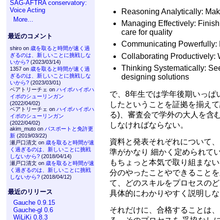
SAG-AFTRA conservatory:
Voice Acting
Reasoning Analytically: Ma
More...
Managing Effectively: Finishi
care for quality
最近のコメント
Communicating Powerfully: E
shiro on
歳を取ると時間が速く過
Collaborating Productively:
ぎるのは、新しいことに挑戦しな
いから?
(2023/03/14)
Thinking Systematically: Se
1357 on
歳を取ると時間が速く過
designing solutions
ぎるのは、新しいことに挑戦しな
いから?
(2023/03/01)
ベアトリーチェ on
ハイポハイポハ
で、8年生では学年後期いっぱ
イポのシューリンガン
したということを証拠を揃えて論じ
(2022/04/02)
ベアトリーチェ on
ハイポハイポハ
る)、審査会で学外の大人を含む審
イポのシューリンガン
(2022/04/02)
しなければならない。
akim_muto on
パスポートと免許更
新
(2019/03/22)
資料と発表それぞれについて、
瀬戸口清文 on
歳を取ると時間が速
く過ぎるのは、新しいことに挑戦
準がかなり 細かく定められて
しないから?
(2018/04/14)
もちょっと本気で取り組まない
瀬戸口清文 on
歳を取ると時間が速
く過ぎるのは、新しいことに挑戦
分のやったことやできることを
しないから?
(2018/04/12)
て、どのスキルをプロセスのど
最近のリリース
具体的にわかりやすく説明しな
Gauche 0.9.15
それだけに、合格することは、
Gauche-gl 0.6
WiLiKi 0.8.3