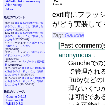
た。
SAG-AFTRA conservatory:
Voice Acting
More...
exit時にフラ
最近のコメント
がどう実装して
shiro on
歳を取ると時間が速く過
ぎるのは、新しいことに挑戦しな
いから?
(2023/03/14)
1357 on
歳を取ると時間が速く過
Tag:
Gauche
ぎるのは、新しいことに挑戦しな
いから?
(2023/03/01)
ベアトリーチェ on
ハイポハイポハ
Past comment(
イポのシューリンガン
(2022/04/02)
ベアトリーチェ on
ハイポハイポハ
anonymous :
イポのシューリンガン
(2022/04/02)
Gaucheでの文
akim_muto on
パスポートと免許更
新
(2019/03/22)
瀬戸口清文 on
歳を取ると時間が速
で管理され
く過ぎるのは、新しいことに挑戦
しないから?
(2018/04/14)
Rubyなど
瀬戸口清文 on
歳を取ると時間が速
く過ぎるのは、新しいことに挑戦
しないから?
(2018/04/12)
理ないくつか
最近のリリース
は可能であ
Gauche 0.9.15
Gauche-gl 0.6
WiLiKi 0.8.3