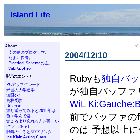
Island Life
About
南の島のプログラマ
。
2004/12/10
たまに役者
。
Practical Schemeの主
。
WiLiKi:Shiro
Rubyも
独自バッ
最近のエントリ
PCアップグレード
が独自バッファ
米国の大学進学
無限cxr
高校受験
WiLiKi:Gauche:B
Defense
振り返ってみると2019年は
前でバッファのfi
色々学んで楽...
覚えるより忘れる方が難しい
(こともある)
のは 予想以上
眼鏡のつると3Dプリンタ
Iris Klein Acting Class