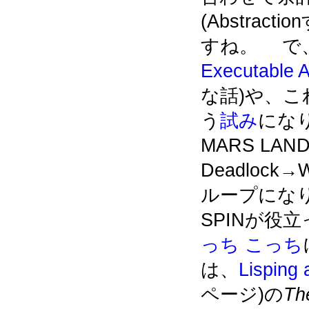
(Abstrac
すね。 で
Executable A
な話)や、
う
試み
にな
MARS LAN
Deadlock→
ループになり
SPINが役
っち
こっち
は、
Lisping 
ページ)の
The