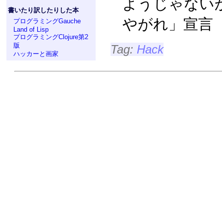
ようじゃないか
書いたり訳したりした本
やがれ」宣言
プログラミングGauche
Land of Lisp
プログラミングClojure第2
版
Tag:
Hack
ハッカーと画家