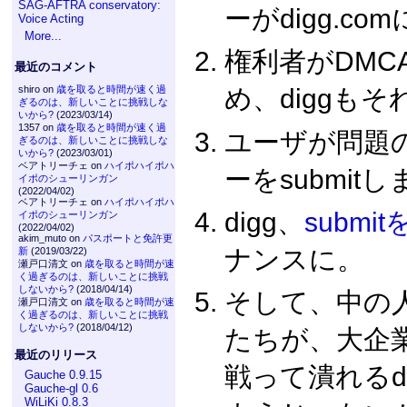
SAG-AFTRA conservatory:
ーがdigg.c
Voice Acting
More...
権利者がDMC
最近のコメント
め、diggもそ
shiro on
歳を取ると時間が速く過
ぎるのは、新しいことに挑戦しな
いから?
(2023/03/14)
1357 on
歳を取ると時間が速く過
ユーザが問題
ぎるのは、新しいことに挑戦しな
いから?
(2023/03/01)
ベアトリーチェ on
ハイポハイポハ
ーをsubmi
イポのシューリンガン
(2022/04/02)
ベアトリーチェ on
ハイポハイポハ
digg、
submi
イポのシューリンガン
(2022/04/02)
akim_muto on
パスポートと免許更
ナンスに。
新
(2019/03/22)
瀬戸口清文 on
歳を取ると時間が速
く過ぎるのは、新しいことに挑戦
しないから?
(2018/04/14)
そして、中の
瀬戸口清文 on
歳を取ると時間が速
く過ぎるのは、新しいことに挑戦
しないから?
(2018/04/12)
たちが、大企業
最近のリリース
戦って潰れるd
Gauche 0.9.15
Gauche-gl 0.6
WiLiKi 0.8.3