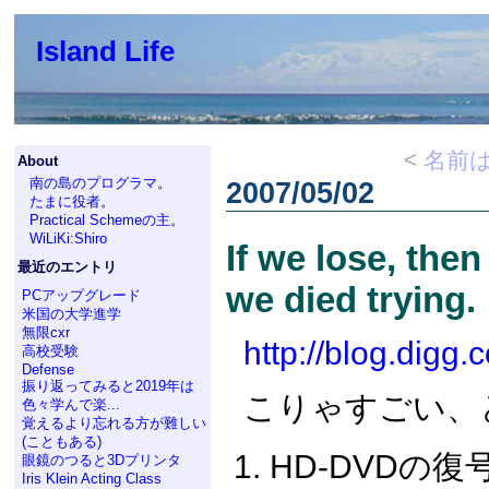
Island Life
<
名前
About
南の島のプログラマ
。
2007/05/02
たまに役者
。
Practical Schemeの主
。
WiLiKi:Shiro
If we lose, then
最近のエントリ
we died trying.
PCアップグレード
米国の大学進学
無限cxr
http://blog.digg
高校受験
Defense
振り返ってみると2019年は
こりゃすごい、
色々学んで楽...
覚えるより忘れる方が難しい
(こともある)
HD-DVDの
眼鏡のつると3Dプリンタ
Iris Klein Acting Class