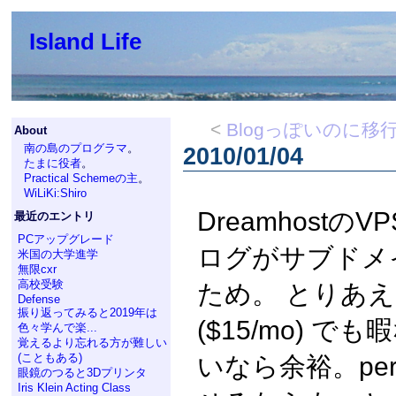
Island Life
<
Blogっぽいのに移
About
南の島のプログラマ
。
2010/01/04
たまに役者
。
Practical Schemeの主
。
WiLiKi:Shiro
Dreamhost
最近のエントリ
PCアップグレード
ログがサブドメ
米国の大学進学
無限cxr
高校受験
ため。 とりあえ
Defense
振り返ってみると2019年は
($15/mo) で
色々学んで楽...
覚えるより忘れる方が難しい
(こともある)
いなら余裕。per
眼鏡のつると3Dプリンタ
Iris Klein Acting Class