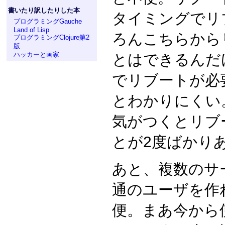
書いたり訳したりした本
タイミングでリ
プログラミングGauche
Land of Lisp
ろんこちらから
プログラミングClojure第2
版
ハッカーと画家
とはできるんだ
でリブートが必
とわかりにくい
気がつくとリブ
とが2度ばかり
あと、複数のサ
通のユーザを作
便。まあ今から