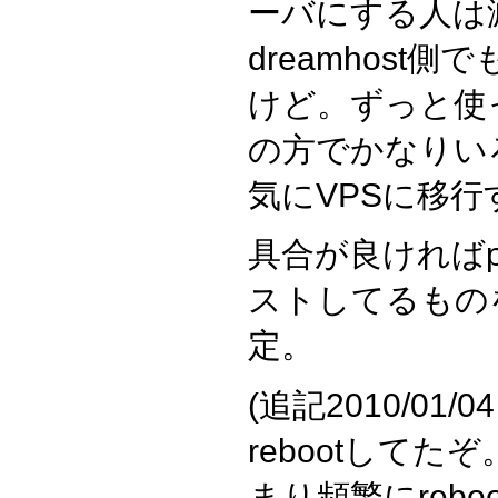
ーバにする人は
dreamhost
けど。ずっと使ってき
の方でかなりい
気にVPSに移
具合が良ければprac
ストしてるもの
定。
(追記2010/01/04
rebootして
まり頻繁にreb