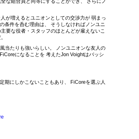
完全な組合員と同等にすることができ、 さらにノ
reな人が増えるとユニオンとしての交渉力が 弱まっ
の条件を呑む理由は、 そうしなければノンユニ
の主要な役者・スタッフのほとんどが雇えないこ
だ。
色々風当たりも強いらしい。 ノンユニオンな友人の
oreになることを 考えたJon Voightはバッシ
期にしかこないこともあり、 FiCoreを選ぶ人
re