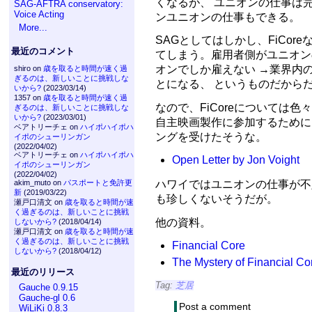
くなるが、 ユニオンの仕事は
SAG-AFTRA conservatory:
Voice Acting
ンユニオンの仕事もできる。
More...
SAGとしてはしかし、FiCo
最近のコメント
てしまう。雇用者側がユニオン
オンでしか雇えない →業界内
shiro on
歳を取ると時間が速く過
ぎるのは、新しいことに挑戦しな
とになる、 というものだから
いから?
(2023/03/14)
1357 on
歳を取ると時間が速く過
なので、FiCoreについては
ぎるのは、新しいことに挑戦しな
いから?
(2023/03/01)
自主映画製作に参加するためにFiC
ベアトリーチェ on
ハイポハイポハ
ングを受けたそうな。
イポのシューリンガン
(2022/04/02)
ベアトリーチェ on
ハイポハイポハ
Open Letter by Jon Voight
イポのシューリンガン
(2022/04/02)
ハワイではユニオンの仕事が不定
akim_muto on
パスポートと免許更
新
(2019/03/22)
も珍しくないそうだが。
瀬戸口清文 on
歳を取ると時間が速
く過ぎるのは、新しいことに挑戦
他の資料。
しないから?
(2018/04/14)
瀬戸口清文 on
歳を取ると時間が速
く過ぎるのは、新しいことに挑戦
Financial Core
しないから?
(2018/04/12)
The Mystery of Financial Co
最近のリリース
Tag:
芝居
Gauche 0.9.15
Gauche-gl 0.6
Post a comment
WiLiKi 0.8.3