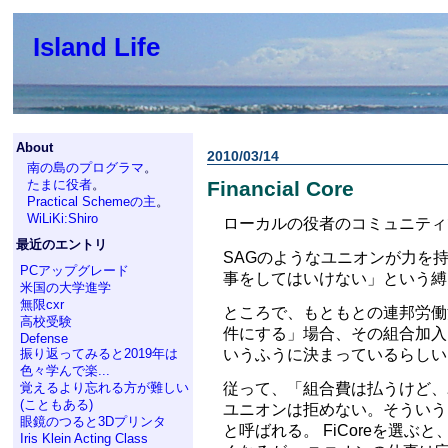
Island Life
About
2010/03/14
南の島のプログラマ
。
たまに役者
。
Financial Core
Practical Schemeの主
。
WiLiKi:Shiro
ローカルの役者のコミュニティ
最近のエントリ
SAGのようなユニオンが力を
PCアップグレード
事をしてはいけない」という縛
米国の大学進学
無限cxr
ところで、もともとの連邦労働
高校受験
件にする」場合、その組合加入
Defense
いうふうに決まっているらしい
振り返ってみると2019年は
色々学んで楽...
従って、「組合費は払うけど、
覚えるより忘れる方が難しい
(こともある)
ユニオンは拒めない。そういうメンバーの状態
眼鏡のつると3Dプリンタ
と呼ばれる。 FiCoreを選
Iris Klein Acting Class