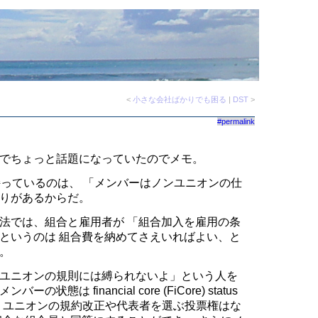
<
小さな会社ばかりでも困る
|
DST
>
#permalink
でちょっと話題になっていたのでメモ。
持っているのは、 「メンバーはノンユニオンの仕
りがあるからだ。
法では、組合と雇用者が 「組合加入を雇用の条
というのは 組合費を納めてさえいればよい、と
。
ユニオンの規則には縛られないよ」という人を
は financial core (FiCore) status
ぶと、ユニオンの規約改正や代表者を選ぶ投票権はな