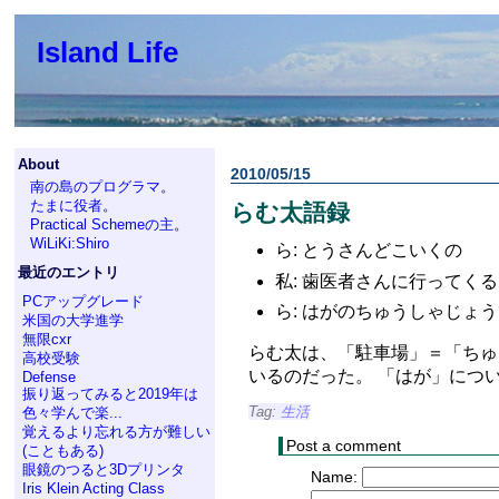
Island Life
About
2010/05/15
南の島のプログラマ
。
たまに役者
。
らむ太語録
Practical Schemeの主
。
WiLiKi:Shiro
ら: とうさんどこいくの
最近のエントリ
私: 歯医者さんに行ってくる
PCアップグレード
ら: はがのちゅうしゃじょう
米国の大学進学
無限cxr
らむ太は、「駐車場」＝「ちゅ
高校受験
いるのだった。 「はが」につ
Defense
振り返ってみると2019年は
Tag:
生活
色々学んで楽...
覚えるより忘れる方が難しい
Post a comment
(こともある)
眼鏡のつると3Dプリンタ
Name:
Iris Klein Acting Class