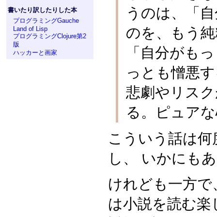
うのは、「自
書いたり訳したりした本
プログラミングGauche
のを、もう純
Land of Lisp
プログラミングClojure第2
版
「自分がもっ
ハッカーと画家
っとも憎悪す
悲劇やリスク
る。ピュアな
こういう話は何
し、 いかにも
けれども一方で
は小説を読む楽