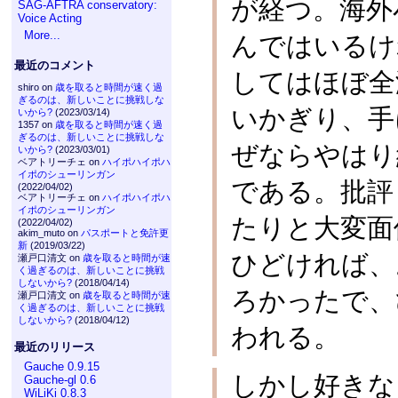
が経つ。海外
SAG-AFTRA conservatory:
Voice Acting
More...
んではいるけ
最近のコメント
してはほぼ全
shiro on
歳を取ると時間が速く過
ぎるのは、新しいことに挑戦しな
いかぎり、手
いから?
(2023/03/14)
1357 on
歳を取ると時間が速く過
ぎるのは、新しいことに挑戦しな
ぜならやはり
いから?
(2023/03/01)
ベアトリーチェ on
ハイポハイポハ
イポのシューリンガン
である。批評
(2022/04/02)
ベアトリーチェ on
ハイポハイポハ
イポのシューリンガン
たりと大変面
(2022/04/02)
akim_muto on
パスポートと免許更
新
(2019/03/22)
ひどければ、
瀬戸口清文 on
歳を取ると時間が速
く過ぎるのは、新しいことに挑戦
しないから?
(2018/04/14)
ろかったで、
瀬戸口清文 on
歳を取ると時間が速
く過ぎるのは、新しいことに挑戦
しないから?
(2018/04/12)
われる。
最近のリリース
Gauche 0.9.15
しかし好きな
Gauche-gl 0.6
WiLiKi 0.8.3