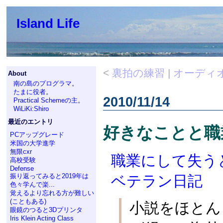
Island Life
<
裏拍の練習
|
オーディ
About
南の島のプログラマ
。
たまに役者
。
2010/11/14
Practical Schemeの主
。
WiLiKi:Shiro
最近のエントリ
好きなことと職
PCアップグレード
米国の大学進学
無限cxr
職業にして失うと
高校受験
Defense
振り返ってみると2019年は
ベテラン日記
色々学んで楽...
覚えるより忘れる方が難しい
(こともある)
小説をほとん
眼鏡のつると3Dプリンタ
Iris Klein Acting Class