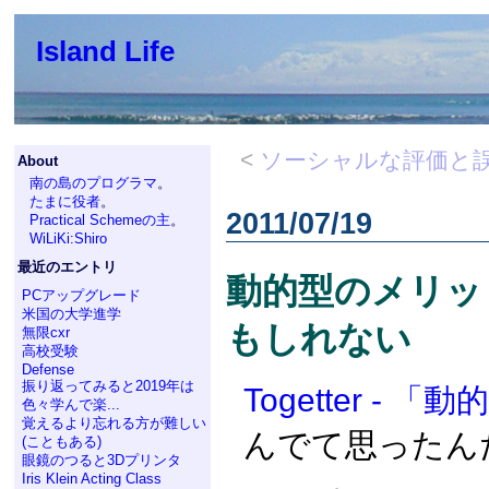
Island Life
<
ソーシャルな評価と
About
南の島のプログラマ
。
たまに役者
。
2011/07/19
Practical Schemeの主
。
WiLiKi:Shiro
最近のエントリ
動的型のメリッ
PCアップグレード
米国の大学進学
もしれない
無限cxr
高校受験
Defense
振り返ってみると2019年は
Togetter -
色々学んで楽...
覚えるより忘れる方が難しい
んでて思ったん
(こともある)
眼鏡のつると3Dプリンタ
Iris Klein Acting Class