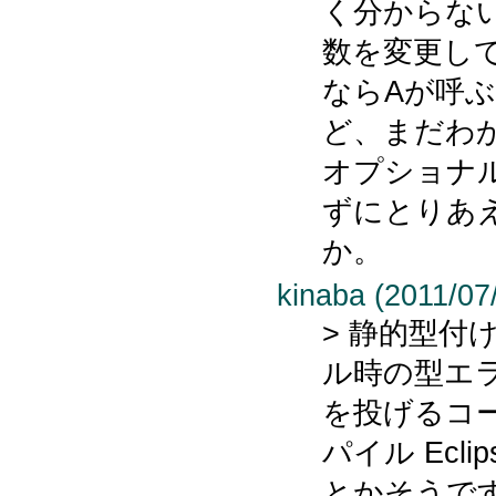
く分からな
数を変更し
ならAが呼ぶ
ど、まだわ
オプショナ
ずにとりあ
か。
kinaba (2011/07
> 静的型付
ル時の型エ
を投げるコ
パイル Ecli
とかそうで