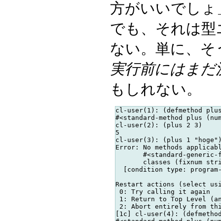
方がいいでしょ
でも、それは型
ない。単に、そ
実行前にはまだ
もしれない。
cl-user(1): (defmethod plus
#<standard-method plus (num
cl-user(2): (plus 2 3)

5

cl-user(3): (plus 1 "hoge")
Error: No methods applicabl
       #<standard-generic-f
       classes (fixnum stri
  [condition type: program-
Restart actions (select usi
 0: Try calling it again

 1: Return to Top Level (an
 2: Abort entirely from thi
[1c] cl-user(4): (defmethod