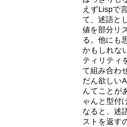
えずLispで
て、述語と
値を部分リ
る。他にも
かもしれな
ティリティ
て組み合わ
だん欲しいA
んてことが
ゃんと型付
なると、述
ストを返すの