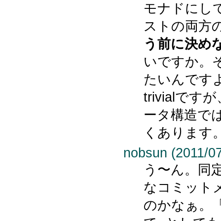
モナドにし
ストの両方
う前に決め
いですか。
たいんですよね
trivial
ータ構造で
くあります。
nobsun (2011/07
う〜ん。同
なコミット
のかなぁ。「