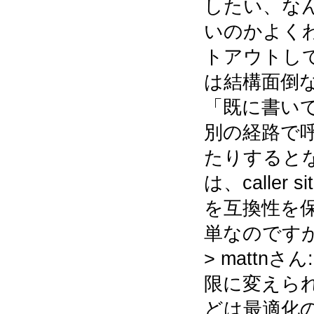
したい、な
いのかよくわ
トアウトしてu
は結構面倒
「既に書い
別の経路で
たりするとな
は、caller 
を互換性を
単なのです
> mattn
限に変えら
どは最適化