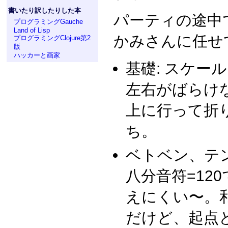
書いたり訳したりした本
パーティの途中
プログラミングGauche
Land of Lisp
かみさんに任せ
プログラミングClojure第2
版
ハッカーと画家
基礎: スケール
左右がばらけ
上に行って折
ち。
ベトベン、テ
八分音符=12
えにくい〜。
だけど、起点