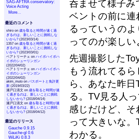
呑ませて様子み
SAG-AFTRA conservatory:
Voice Acting
More...
ベントの前に連
最近のコメント
るっていうのよ
shiro on
歳を取ると時間が速く過
ぎるのは、新しいことに挑戦しな
ってのが楽しい
いから?
(2023/03/14)
1357 on
歳を取ると時間が速く過
ぎるのは、新しいことに挑戦しな
いから?
(2023/03/01)
先週撮影したToyot
ベアトリーチェ on
ハイポハイポハ
イポのシューリンガン
(2022/04/02)
もう流れてるら
ベアトリーチェ on
ハイポハイポハ
イポのシューリンガン
(2022/04/02)
ら、あなた昨日
akim_muto on
パスポートと免許更
新
(2019/03/22)
瀬戸口清文 on
歳を取ると時間が速
る。TV見る人
く過ぎるのは、新しいことに挑戦
しないから?
(2018/04/14)
瀬戸口清文 on
歳を取ると時間が速
感じだけど、そ
く過ぎるのは、新しいことに挑戦
しないから?
(2018/04/12)
って大きいな。
最近のリリース
Gauche 0.9.15
わかる。
Gauche-gl 0.6
WiLiKi 0.8.3