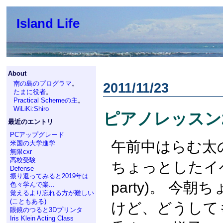
Island Life
About
南の島のプログラマ
。
2011/11/23
たまに役者
。
Practical Schemeの主
。
WiLiKi:Shiro
ピアノレッスン
最近のエントリ
PCアップグレード
午前中はらむ太の学
米国の大学進学
無限cxr
高校受験
ちょっとしたイベン
Defense
振り返ってみると2019年は
party)。 今
色々学んで楽...
覚えるより忘れる方が難しい
(こともある)
けど、どうして
眼鏡のつると3Dプリンタ
Iris Klein Acting Class