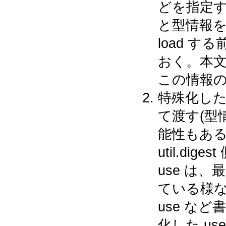
どを指定
と型情報を対
load 
おく。本文の
この情報の
特殊化した 
て渡す(型
能性もある
util.di
use は、最
ている様な形で、
use な
化した u