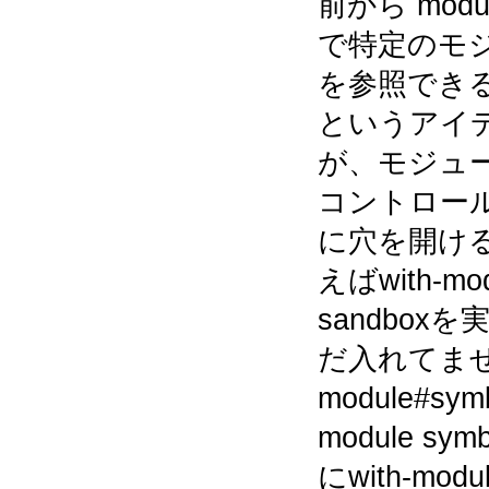
前から modu
で特定のモ
を参照でき
というアイ
が、モジュ
コントロー
に穴を開ける
えばwith-
sandbox
だ入れてませ
module#sym
module s
にwith-mo