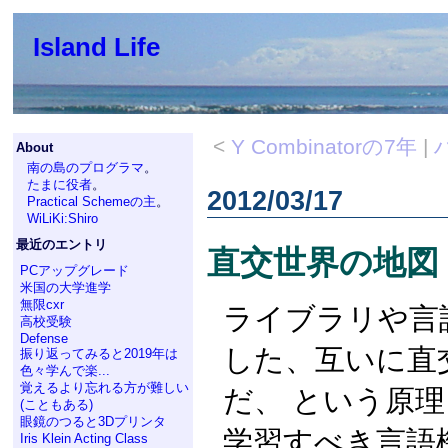
Island Life
<
Y Combinatorの7年
|
About
南の島のプログラマ
。
たまに役者
。
2012/03/17
Practical Schemeの主
。
WiLiKi:Shiro
最近のエントリ
直交世界の地図
PCアップグレード
米国の大学進学
無限cxr
ライブラリや言
高校受験
Defense
した、互いに直
振り返ってみると2019年は
色々学んで楽...
覚えるより忘れる方が難しい
だ、 という原理
(こともある)
眼鏡のつると3Dプリンタ
学習すべき言語
Iris Klein Acting Class