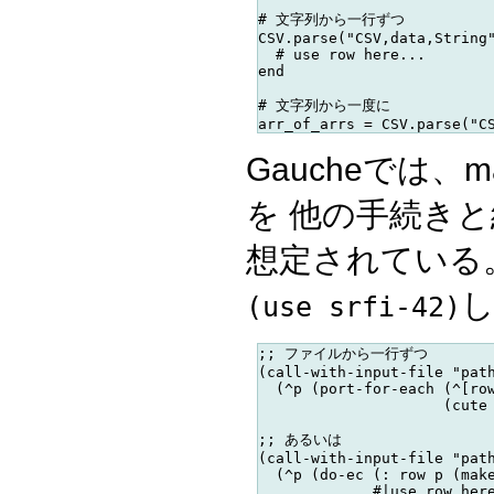
# 文字列から一行ずつ

CSV.parse("CSV,data,String"
  # use row here...

end

# 文字列から一度に

Gaucheでは、ma
を 他の手続き
想定されている。
し
(use srfi-42)
;; ファイルから一行ずつ

(call-with-input-file "path
  (^p (port-for-each (^[row
                     (cute 
;; あるいは

(call-with-input-file "path
  (^p (do-ec (: row p (make
             #|use row here