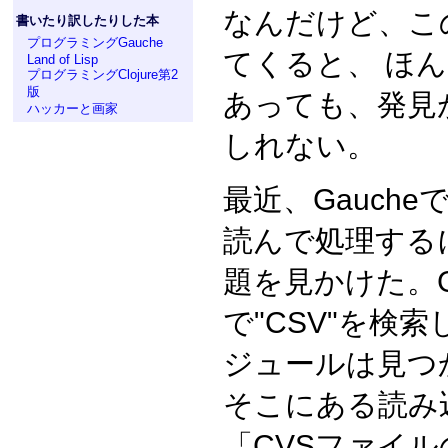
なんだけど、こ
書いたり訳したりした本
プログラミングGauche
てくると、 ほ
Land of Lisp
プログラミングClojure第2
版
あっても、発見
ハッカーと画家
しれない。
最近、Gauch
読んで処理する
題を見かけた。G
で"CSV"を検
ジュールは見つか
そこにある読み
「CVSファイ