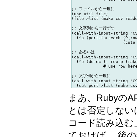
;; ファイルから一度に

(use util.file)

(file->list (make-csv-reade
;; 文字列から一行ずつ

(call-with-input-string "CS
  (^p (port-for-each (^[row
                     (cute 
;; あるいは

(call-with-input-string "CS
  (^p (do-ec (: row p (make
             #|use row here
;; 文字列から一度に

(call-with-input-string "CS
まあ、Rubyの
とは否定しない
コード読み込む
ておけば、 後