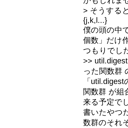
かもしれま
> そうすると結局
{j,k,l...}
僕の頭の中で
個数」だけ
つもりでし
>> util.dig
った関数群
「util.dige
関数群 が組
来る予定で
書いたやつ
数群のそれ