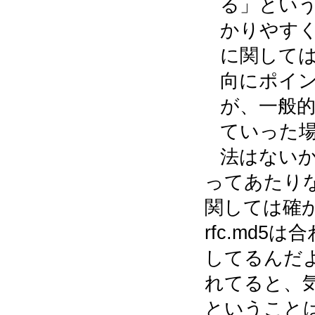
る」とい
かりやすく提
に関して
向にポイ
が、一般
ていった
法はないか
ってあたり
関しては確かに、
rfc.md5
してるんだ
れてると、
ということ