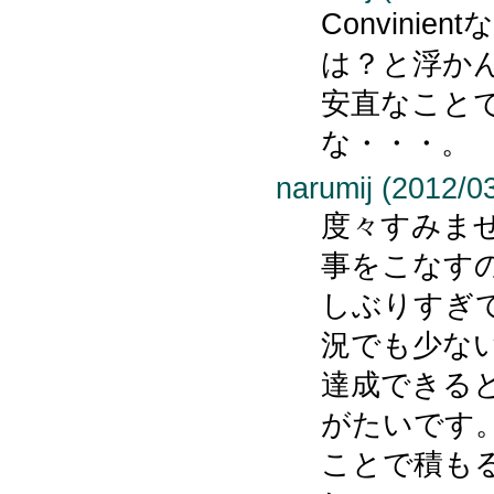
Convini
は？と浮か
安直なこと
な・・・。
narumij (2012/0
度々すみま
事をこなす
しぶりすぎ
況でも少な
達成できる
がたいです
ことで積も