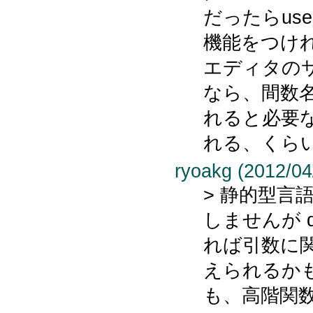
だったらus
機能をつけ
エディタの
なら、間数
れると必要な
れる、くら
ryoakg (2012/04
> 静的型言
しませんが de
れば引数に
えられるか
も、高階関