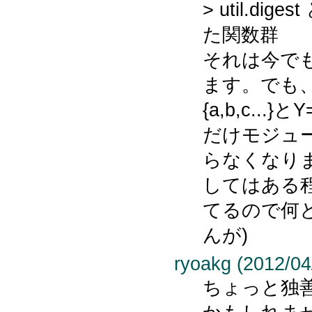
> util.dig
た関数群
それは今でも
ます。でも
{a,b,c...}と
だけモジュ
らなくなります
してはある
てるので何
んが)
ryoakg (2012/04
ちょっと独