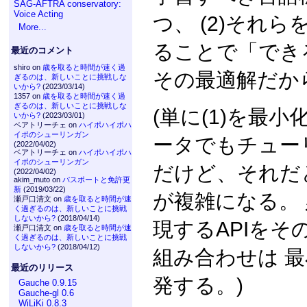
SAG-AFTRA conservatory:
Voice Acting
つ、 (2)それ
More...
ることで「でき
最近のコメント
shiro on
歳を取ると時間が速く過
その最適解だか
ぎるのは、新しいことに挑戦しな
いから?
(2023/03/14)
1357 on
歳を取ると時間が速く過
ぎるのは、新しいことに挑戦しな
(単に(1)を最
いから?
(2023/03/01)
ベアトリーチェ on
ハイポハイポハ
イポのシューリンガン
ータでもチュー
(2022/04/02)
ベアトリーチェ on
ハイポハイポハ
イポのシューリンガン
だけど、それだと
(2022/04/02)
akim_muto on
パスポートと免許更
新
(2019/03/22)
が複雑になる。
瀬戸口清文 on
歳を取ると時間が速
く過ぎるのは、新しいことに挑戦
しないから?
(2018/04/14)
現するAPIをそ
瀬戸口清文 on
歳を取ると時間が速
く過ぎるのは、新しいことに挑戦
しないから?
(2018/04/12)
組み合わせは 最
最近のリリース
発する。)
Gauche 0.9.15
Gauche-gl 0.6
WiLiKi 0.8.3