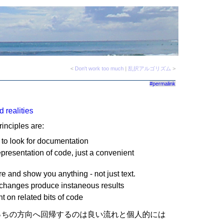
<
Don't work too much
|
乱択アルゴリズム
>
#permalink
 realities
inciples are:
to look for documentation
epresentation of code, just a convenient
 and show you anything - not just text.
 changes produce instaneous results
 on related bits of code
ぽい。そっちの方向へ回帰するのは良い流れと個人的には