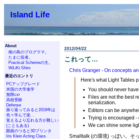
Island Life
About
2012/04/22
南の島のプログラマ
。
たまに役者
。
これって…
Practical Schemeの主
。
WiLiKi:Shiro
Chris Granger - On concepts and
最近のエントリ
Here's what Light Tables pr
PCアップグレード
You should never have 
米国の大学進学
無限cxr
Files are not the best r
高校受験
serialization.
Defense
振り返ってみると2019年は
Editors can be anywhere
色々学んで楽...
Trying is encouraged -
覚えるより忘れる方が難しい
We can shine some light
(こともある)
眼鏡のつると3Dプリンタ
Smalltalk (の環境) っ
Iris Klein Acting Class