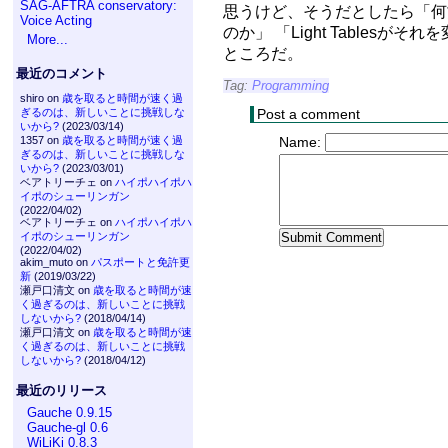
SAG-AFTRA conservatory:
思うけど、そうだとしたら「何
Voice Acting
のか」 「Light Tables
More...
ところだ。
最近のコメント
Tag:
Programming
shiro on
歳を取ると時間が速く過
Post a comment
ぎるのは、新しいことに挑戦しな
いから?
(2023/03/14)
Name:
1357 on
歳を取ると時間が速く過
ぎるのは、新しいことに挑戦しな
いから?
(2023/03/01)
ベアトリーチェ on
ハイポハイポハ
イポのシューリンガン
(2022/04/02)
ベアトリーチェ on
ハイポハイポハ
イポのシューリンガン
(2022/04/02)
akim_muto on
パスポートと免許更
新
(2019/03/22)
瀬戸口清文 on
歳を取ると時間が速
く過ぎるのは、新しいことに挑戦
しないから?
(2018/04/14)
瀬戸口清文 on
歳を取ると時間が速
く過ぎるのは、新しいことに挑戦
しないから?
(2018/04/12)
最近のリリース
Gauche 0.9.15
Gauche-gl 0.6
WiLiKi 0.8.3