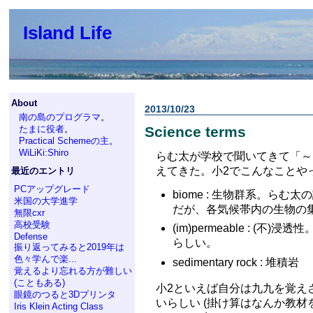
Island Life
About
2013/10/23
南の島のプログラマ
。
たまに役者
。
Science terms
Practical Schemeの主
。
WiLiKi:Shiro
らむ太が学校で聞いてきて「～
えてきた。小2でこんなことや
最近のエントリ
PCアップグレード
biome : 生物群系。ら
米国の大学進学
だが、各気候帯内の生物の
無限cxr
高校受験
(im)permeable : 
Defense
らしい。
振り返ってみると2019年は
色々学んで楽...
sedimentary rock : 堆積岩
覚えるより忘れる方が難しい
(こともある)
小2といえば自分は九九を覚え
眼鏡のつると3Dプリンタ
いらしい (掛け算はなんか教
Iris Klein Acting Class