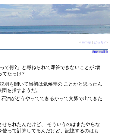
<
mmap
|
どっち?
>
#permalink
って何?」と尋ねられて即答できないことが 増
ってたっけ?
む太の説明を聞いて当初は気候帯の ことかと思ったん
集団を指すようだ。
(不)浸透性。石油がどうやってできるかって文脈で出てきた
させられたんだけど、 そういうのはまだやらな
材を使って計算してるんだけど、記憶するのはも