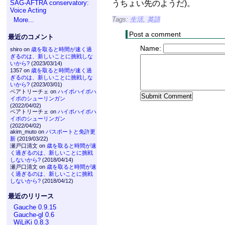
うちょい先のようだ)。
SAG-AFTRA conservatory:
Voice Acting
Tags:
生活
,
英語
More...
Post a comment
最近のコメント
Name:
shiro on
歳を取ると時間が速く過
ぎるのは、新しいことに挑戦しな
いから?
(2023/03/14)
1357 on
歳を取ると時間が速く過
ぎるのは、新しいことに挑戦しな
いから?
(2023/03/01)
ベアトリーチェ on
ハイポハイポハ
イポのシューリンガン
(2022/04/02)
ベアトリーチェ on
ハイポハイポハ
イポのシューリンガン
(2022/04/02)
akim_muto on
パスポートと免許更
新
(2019/03/22)
瀬戸口清文 on
歳を取ると時間が速
く過ぎるのは、新しいことに挑戦
しないから?
(2018/04/14)
瀬戸口清文 on
歳を取ると時間が速
く過ぎるのは、新しいことに挑戦
しないから?
(2018/04/12)
最近のリリース
Gauche 0.9.15
Gauche-gl 0.6
WiLiKi 0.8.3