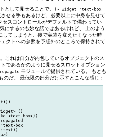
トとして見せることで、
(~ widget 'text-box
照させる手もあるけど、必要以上に中身を見せて
アクセスコントロールがデフォルトで備わってい
を気にするのも妙な話ではあるけれど、 上のよう
Iにしてしまうと、後で実装を変えたくなった時
ジェクトへの参照を予想外のところで保持されて
ロット。これは自分が内包しているオブジェクトのス
ットであるかのように見せるスロットオプション
モジュールで提供されている。 もとも
ropagate
たものだ。 最低限の部分だけ示すとこんな感じ：


t)))

idget> ()

ke <text-box>))

ropagated

'text-box

:text))
