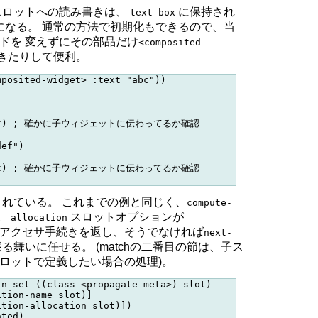
ロットへの読み書きは、
に保持され
text-box
なる。 通常の方法で初期化もできるので、当
ドを 変えずにその部品だけ
<composited-
きたりして便利。
posited-widget> :text "abc"))

'text) ; 確かに子ウィジェットに伝わってるか確認

ef")

'text) ; 確かに子ウィジェットに伝わってるか確認

されている。 これまでの例と同じく、
compute-
。
スロットオプションが
allocation
たアクセサ手続きを返し、そうでなければ
next-
る舞いに任せる。 (matchの二番目の節は、子ス
ロットで定義したい場合の処理)。
n-set ((class <propagate-meta>) slot)

tion-name slot)]

tion-allocation slot)])

ted)
