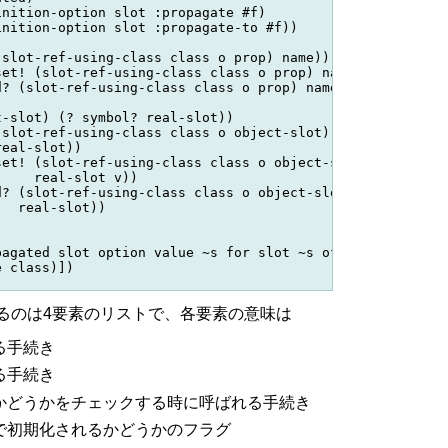
nition-option slot :propagate #f)

nition-option slot :propagate-to #f))

slot-ref-using-class class o prop) name))

et! (slot-ref-using-class class o prop) name v))

? (slot-ref-using-class class o prop) name))

-slot) (? symbol? real-slot))

slot-ref-using-class class o object-slot)

eal-slot))

et! (slot-ref-using-class class o object-slot)

    real-slot v))

? (slot-ref-using-class class o object-slot)

  real-slot))

agated slot option value ~s for slot ~s of class ~s"

 class)])

るのは4要素のリストで、各要素の意味は
る手続き
る手続き
かどうかをチェックする時に呼ばれる手続き
で初期化されるかどうかのフラグ