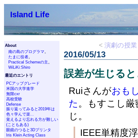
Island Life
<
演劇の授業
About
南の島のプログラマ
。
2016/05/13
たまに役者
。
Practical Schemeの主
。
WiLiKi:Shiro
誤差が生じると
最近のエントリ
PCアップグレード
Ruiさんが
おもし
米国の大学進学
無限cxr
高校受験
た
。もすこし厳
Defense
振り返ってみると2019年は
じ。
色々学んで楽...
覚えるより忘れる方が難しい
(こともある)
IEEE単精
眼鏡のつると3Dプリンタ
Iris Klein Acting Class