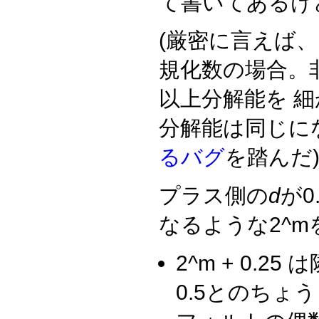
て書いてあるけど
(厳密に言えば、
規化数の場合。
以上分解能を 
分解能は同じに
るバグ
を踏んだ
プラス側の
d
が0
なるような2^m
2^m + 0.2
0.5とのちょ