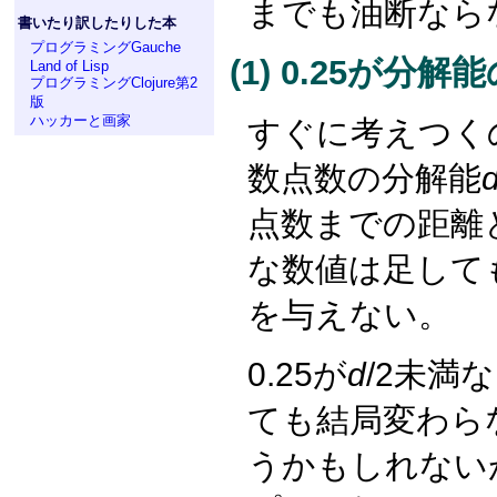
までも油断なら
書いたり訳したりした本
プログラミングGauche
(1) 0.25が分
Land of Lisp
プログラミングClojure第2
版
ハッカーと画家
すぐに考えつく
数点数の分解能
点数までの距離
な数値は足して
を与えない。
0.25が
d
/2未満
ても結局変わら
うかもしれない