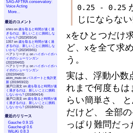
SAG-AFTRA conservatory:
0.25 - 0.25
Voice Acting
More...
じにならない
最近のコメント
shiro on
歳を取ると時間が速く過
をひとつだけ
x
ぎるのは、新しいことに挑戦しな
いから?
(2023/03/14)
1357 on
歳を取ると時間が速く過
ど、
を全て求
x
ぎるのは、新しいことに挑戦しな
いから?
(2023/03/01)
ベアトリーチェ on
ハイポハイポハ
う。
イポのシューリンガン
(2022/04/02)
ベアトリーチェ on
ハイポハイポハ
イポのシューリンガン
実は、浮動小数
(2022/04/02)
akim_muto on
パスポートと免許更
新
(2019/03/22)
れまで何度もは
瀬戸口清文 on
歳を取ると時間が速
く過ぎるのは、新しいことに挑戦
しないから?
(2018/04/14)
らい簡単さ、 
瀬戸口清文 on
歳を取ると時間が速
く過ぎるのは、新しいことに挑戦
しないから?
(2018/04/12)
だけど、 全部
最近のリリース
っぱり難問だっ
Gauche 0.9.15
Gauche-gl 0.6
WiLiKi 0.8.3