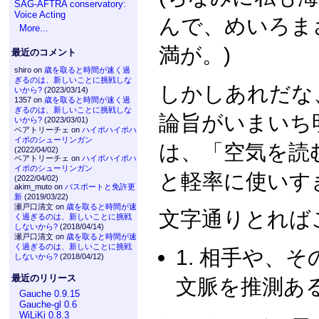
SAG-AFTRA conservatory:
Voice Acting
んで、めいろま
More...
満が。)
最近のコメント
shiro on
歳を取ると時間が速く過
ぎるのは、新しいことに挑戦しな
しかしあれだな
いから?
(2023/03/14)
1357 on
歳を取ると時間が速く過
ぎるのは、新しいことに挑戦しな
論旨がいまいち
いから?
(2023/03/01)
ベアトリーチェ on
ハイポハイポハ
イポのシューリンガン
は、「空気を読
(2022/04/02)
ベアトリーチェ on
ハイポハイポハ
イポのシューリンガン
と軽率に使いす
(2022/04/02)
akim_muto on
パスポートと免許更
新
(2019/03/22)
瀬戸口清文 on
歳を取ると時間が速
文字通りとれば
く過ぎるのは、新しいことに挑戦
しないから?
(2018/04/14)
瀬戸口清文 on
歳を取ると時間が速
く過ぎるのは、新しいことに挑戦
1. 相手や、
しないから?
(2018/04/12)
最近のリリース
文脈を推測あ
Gauche 0.9.15
Gauche-gl 0.6
WiLiKi 0.8.3