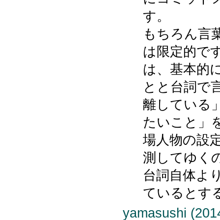
す。
もちろん言
は限定的で
は、基本的
とと台詞で
離している
たいこと」
場人物の設
測してゆく
台詞自体よ
ているとす
yamasushi (2014