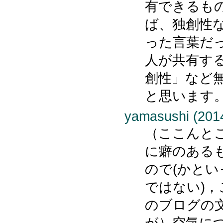
有できるも
ば、独創性
った言葉だ
人が共有す
創性」など
と思います
yamasushi (2014
（ここんと
に癖のある
ので(かと
ではない)
のブログの
が）空気に