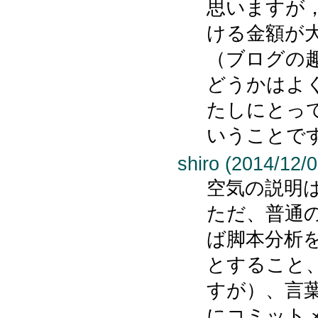
思いますが
ける金額が
（ブログの
どうかはよ
たしにとっ
いうことで
shiro (2014/12/0
空気の説明
ただ、普通
ば脚本分析
とすること
すが）、言
にコミット