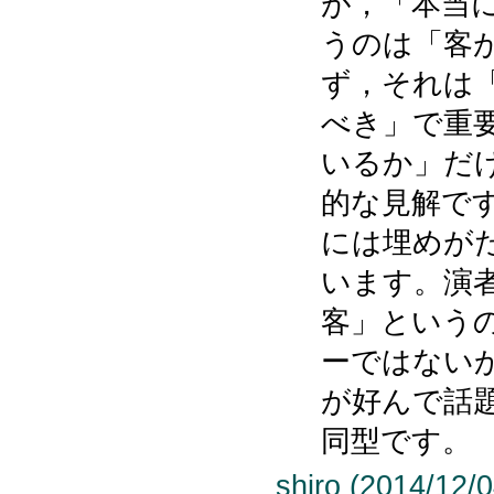
が，「本当
うのは「客
ず，それは
べき」で重
いるか」だ
的な見解で
には埋めが
います。演
客」という
ーではない
が好んで話
同型です。
shiro (2014/12/0