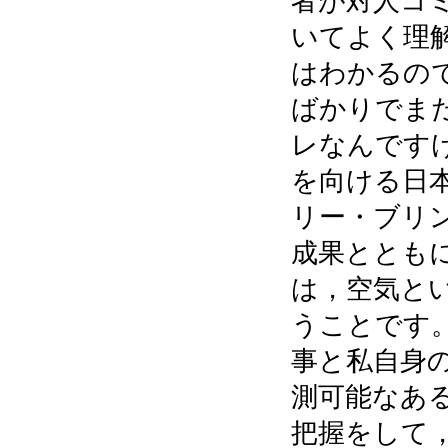
者が対人コ
いてよく理
はわかるの
ばかりでま
レなんです
を向ける日
リー・ブリ
成果ととも
は，空気と
うことです。
事と私自身
測可能なあ
把握をして