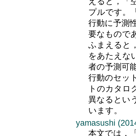
えると，「
プルです。
行動に予測
要なもので
ふまえると
をあたえな
者の予測可
行動のセッ
トのカタロ
異なるとい
います。
yamasushi (2014
本文では，