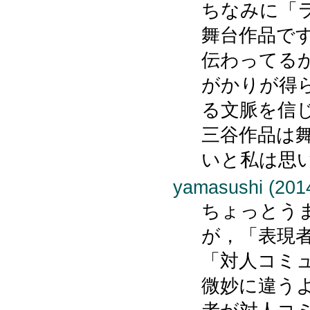
ちなみに「
舞台作品で
伝わってる
がかりが得
る文脈を信
三谷作品は
いと私は思
yamasushi (2014
ちょっとう
が，「表現
「対人コミ
微妙に違う