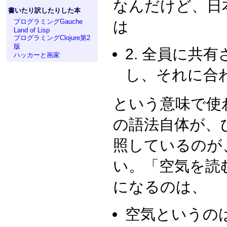
なんだけど、日
書いたり訳したりした本
プログラミングGauche
は
Land of Lisp
プログラミングClojure第2
版
2. 全員に共
ハッカーと画家
し、それに合
という意味で使
の語法自体が、
照しているのが
い。「空気を読
になるのは、
空気というの