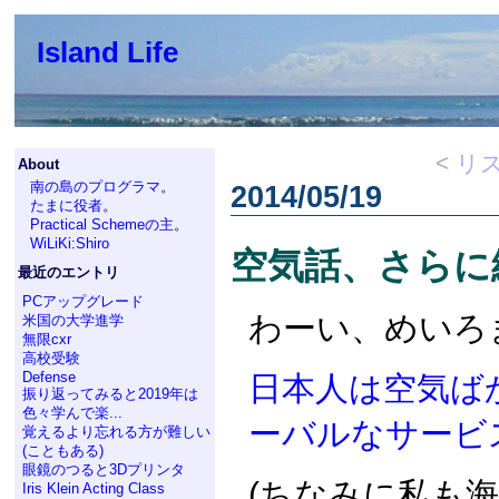
Island Life
<
リ
About
南の島のプログラマ
。
2014/05/19
たまに役者
。
Practical Schemeの主
。
WiLiKi:Shiro
空気話、さらに
最近のエントリ
PCアップグレード
わーい、めいろ
米国の大学進学
無限cxr
高校受験
Defense
日本人は空気ば
振り返ってみると2019年は
色々学んで楽...
ーバルなサービ
覚えるより忘れる方が難しい
(こともある)
眼鏡のつると3Dプリンタ
(ちなみに私も
Iris Klein Acting Class