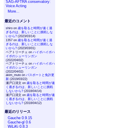
SAG-AFTRA conservatory:
Voice Acting
More...
最近のコメント
shiro on
歳を取ると時間が速く過
ぎるのは、新しいことに挑戦しな
いから?
(2023/03/14)
1357 on
歳を取ると時間が速く過
ぎるのは、新しいことに挑戦しな
いから?
(2023/03/01)
ベアトリーチェ on
ハイポハイポハ
イポのシューリンガン
(2022/04/02)
ベアトリーチェ on
ハイポハイポハ
イポのシューリンガン
(2022/04/02)
akim_muto on
パスポートと免許更
新
(2019/03/22)
瀬戸口清文 on
歳を取ると時間が速
く過ぎるのは、新しいことに挑戦
しないから?
(2018/04/14)
瀬戸口清文 on
歳を取ると時間が速
く過ぎるのは、新しいことに挑戦
しないから?
(2018/04/12)
最近のリリース
Gauche 0.9.15
Gauche-gl 0.6
WiLiKi 0.8.3