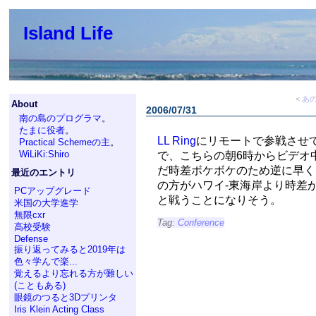
Island Life
<
あの
About
2006/07/31
南の島のプログラマ
。
たまに役者
。
LL Ring
にリモートで参戦させ
Practical Schemeの主
。
WiLiKi:Shiro
で、こちらの朝6時からビデオ
だ時差ボケボケのため逆に早く
最近のエントリ
の方がハワイ-東海岸より時差
PCアップグレード
と戦うことになりそう。
米国の大学進学
無限cxr
Tag:
Conference
高校受験
Defense
振り返ってみると2019年は
色々学んで楽...
覚えるより忘れる方が難しい
(こともある)
眼鏡のつると3Dプリンタ
Iris Klein Acting Class