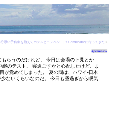
分厚い予稿集を抱えてホテルとコンベン...
|
Y Combinatorに行ってきた
>
#permalink
てもらうのだけれど、 今日は会場の下見とか
中継のテスト。 寝過ごすかと心配したけど、ま
目が覚めてしまった。 夏の間は、ハワイ-日本
が少ないくらいなのだ。 今日も昼過ぎから眠気