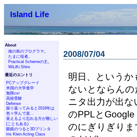
Island Life
About
南の島のプログラマ
。
2008/07/04
たまに役者
。
Practical Schemeの主
。
WiLiKi:Shiro
明日、というか
最近のエントリ
PCアップグレード
ないとならんのだが
米国の大学進学
無限cxr
高校受験
ニタ出力が出ない
Defense
振り返ってみると2019年は
のPPLとGoogl
色々学んで楽...
覚えるより忘れる方が難しい
(こともある)
のにぎりぎりま
眼鏡のつると3Dプリンタ
Iris Klein Acting Class