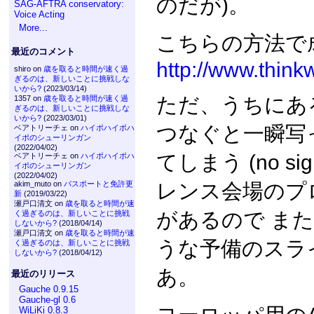
のだが)。
SAG-AFTRA conservatory:
Voice Acting
More...
こちらの方法で
最近のコメント
http://www.think
shiro on
歳を取ると時間が速く過
ぎるのは、新しいことに挑戦しな
いから?
(2023/03/14)
ただ、うちにあ
1357 on
歳を取ると時間が速く過
ぎるのは、新しいことに挑戦しな
いから?
(2023/03/01)
つなぐと一瞬写
ベアトリーチェ on
ハイポハイポハ
イポのシューリンガン
(2022/04/02)
てしまう (no s
ベアトリーチェ on
ハイポハイポハ
イポのシューリンガン
(2022/04/02)
レンス会場のプ
akim_muto on
パスポートと免許更
新
(2019/03/22)
瀬戸口清文 on
歳を取ると時間が速
があるので また
く過ぎるのは、新しいことに挑戦
しないから?
(2018/04/14)
瀬戸口清文 on
歳を取ると時間が速
うな予備のスラ
く過ぎるのは、新しいことに挑戦
しないから?
(2018/04/12)
あ。
最近のリリース
Gauche 0.9.15
Gauche-gl 0.6
WiLiKi 0.8.3