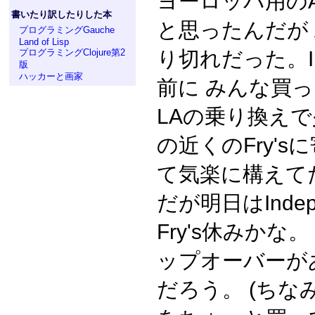
ヨーロッパ用の
書いたり訳したりした本
と思ったんだが A
プログラミングGauche
Land of Lisp
り切れだった。Ind
プログラミングClojure第2
版
ハッカーと画家
前に みんな買
LAの乗り換えで
の近くのFry'
て気楽に構えて
だが明日はIndep
Fry's休みかな。
ップオーバーが
だろう。 (ち