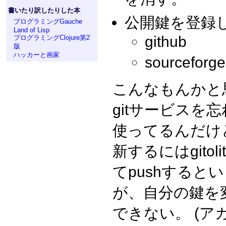
書いたり訳したりした本
公開鍵を登録
プログラミングGauche
Land of Lisp
github
プログラミングClojure第2
版
ハッカーと画家
sourceforge
こんなもんかと
gitサービスを
使ってるんだけ
新するにはgitolit
てpushすると
が、自分の鍵を変
できない。 (ア