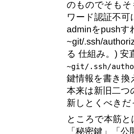
のものでそもそ
ワード認証不可にして
adminをpush
~git/.ssh/au
る 仕組み。) 
~git/.ssh/autho
鍵情報を書き換え
本来は新旧二つ
新しとくべきだ
ところで本筋と
「秘密鍵」「公