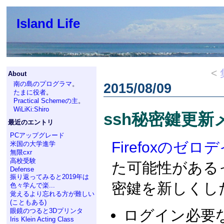
Island Life
<
About
南の島のプログラマ
。
2015/08/09
たまに役者
。
Practical Schemeの主
。
WiLiKi:Shiro
ssh秘密鍵更新
最近のエントリ
PCアップグレード
Firefoxのゼロ
米国の大学進学
無限cxr
高校受験
た可能性がある
Defense
振り返ってみると2019年は
密鍵を新しくし
色々学んで楽...
覚えるより忘れる方が難しい
(こともある)
ログイン必要な
眼鏡のつると3Dプリンタ
Iris Klein Acting Class