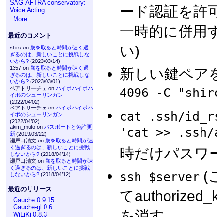
SAG-AFTRA conservatory:
ード認証を許
Voice Acting
More...
一時的に併用
最近のコメント
い)
shiro on
歳を取ると時間が速く過
ぎるのは、新しいことに挑戦しな
いから?
(2023/03/14)
1357 on
歳を取ると時間が速く過
新しい鍵ペア
ぎるのは、新しいことに挑戦しな
いから?
(2023/03/01)
ベアトリーチェ on
ハイポハイポハ
4096 -C "shi
イポのシューリンガン
(2022/04/02)
ベアトリーチェ on
ハイポハイポハ
cat .ssh/id_r
イポのシューリンガン
(2022/04/02)
akim_muto on
パスポートと免許更
'cat >> .ssh/
新
(2019/03/22)
瀬戸口清文 on
歳を取ると時間が速
く過ぎるのは、新しいことに挑戦
時だけパスワー
しないから?
(2018/04/14)
瀬戸口清文 on
歳を取ると時間が速
く過ぎるのは、新しいことに挑戦
(
ssh $server
しないから?
(2018/04/12)
最近のリリース
てauthoriz
Gauche 0.9.15
Gauche-gl 0.6
を消す。
WiLiKi 0.8.3