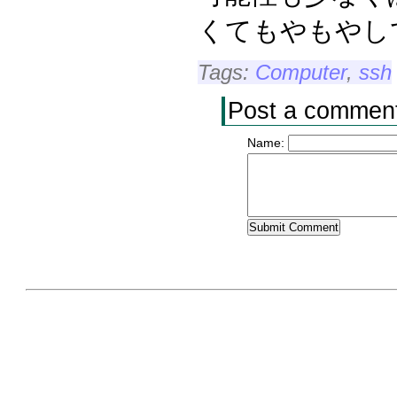
くてもやもやし
Tags:
Computer
,
ssh
Post a commen
Name: