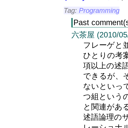
Tag:
Programming
Past comment(
六茶屋 (2010/05/1
フレーゲと
ひとりの考
項以上の述
できるが、
ないといっ
つ組という
と関連があ
述語論理の
レーショナ