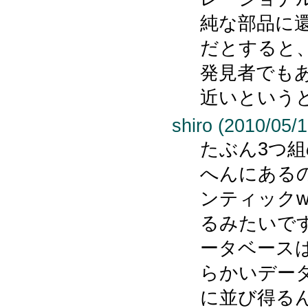
純な部品に
だとすると、
発見者でも
近いという
shiro (2010/05/1
たぶん3つ
へんにある
ンティックw
るみたいで
ータベース
らかいデー
に並び得る