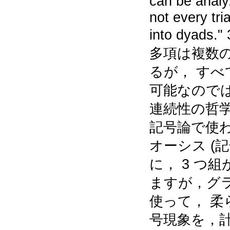
can be analy
not every tr
into dya
多項は複数の
るが， すべて
可能なのでは
連続性の哲学
記号論で使
オーシス (
に， 3 つ
ますが，グ
使って， 
号現象を，