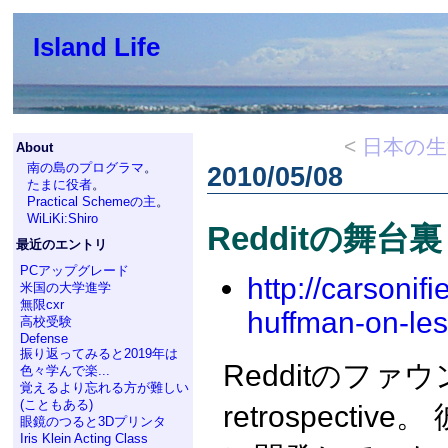
Island Life
<
日本の生
About
南の島のプログラマ
。
2010/05/08
たまに役者
。
Practical Schemeの主
。
WiLiKi:Shiro
Redditの舞台裏
最近のエントリ
PCアップグレード
http://carsonif
米国の大学進学
無限cxr
huffman-on-les
高校受験
Defense
振り返ってみると2019年は
Redditのファ
色々学んで楽...
覚えるより忘れる方が難しい
(こともある)
retrospecti
眼鏡のつると3Dプリンタ
Iris Klein Acting Class