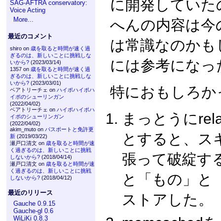
に開発していた
SAG-AFTRA conservatory:
Voice Acting
More...
へんの内容は今
最近のコメント
は常識なのかも
shiro on
歳を取ると時間が速く過
ぎるのは、新しいことに挑戦しな
には参考になっ
いから?
(2023/03/14)
1357 on
歳を取ると時間が速く過
ぎるのは、新しいことに挑戦しな
いから?
(2023/03/01)
特におもしろか
ベアトリーチェ on
ハイポハイポハ
イポのシューリンガン
(2022/04/02)
ベアトリーチェ on
ハイポハイポハ
まっとうにrel
イポのシューリンガン
(2022/04/02)
akim_muto on
パスポートと免許更
とすると、ス
新
(2019/03/22)
瀬戸口清文 on
歳を取ると時間が速
く過ぎるのは、新しいことに挑戦
張って破綻す
しないから?
(2018/04/14)
瀬戸口清文 on
歳を取ると時間が速
く過ぎるのは、新しいことに挑戦
と「もの」と
しないから?
(2018/04/12)
最近のリリース
ストアした。
Gauche 0.9.15
Gauche-gl 0.6
WiLiKi 0.8.3