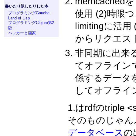
memcache
書いたり訳したりした本
使用 (2)時限
プログラミングGauche
Land of Lisp
プログラミングClojure第2
limiting
版
ハッカーと画家
からリクエス
非同期に出来
てオフラインで
係するデータ
してオフライ
1.はrdfのtriple <s
そのものじゃん
データベース
の