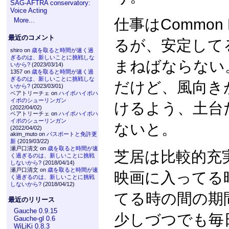
SAG-AFTRA conservatory:
Voice Acting
仕事はCommon
More...
最近のコメント
るが、安定して
shiro on
歳を取ると時間が速く過
ぎるのは、新しいことに挑戦しな
まねばならない
いから?
(2023/03/14)
1357 on
歳を取ると時間が速く過
ぎるのは、新しいことに挑戦しな
だけど、風向き
いから?
(2023/03/01)
ベアトリーチェ on
ハイポハイポハ
イポのシューリンガン
けるよう、土台
(2022/04/02)
ベアトリーチェ on
ハイポハイポハ
イポのシューリンガン
ないと。
(2022/04/02)
akim_muto on
パスポートと免許更
新
(2019/03/22)
瀬戸口清文 on
歳を取ると時間が速
芝居は比較的充
く過ぎるのは、新しいことに挑戦
しないから?
(2018/04/14)
瀬戸口清文 on
歳を取ると時間が速
映画に入ってる
く過ぎるのは、新しいことに挑戦
しないから?
(2018/04/12)
てる時の間の期
最近のリリース
Gauche 0.9.15
少しづつでも毎
Gauche-gl 0.6
WiLiKi 0.8.3