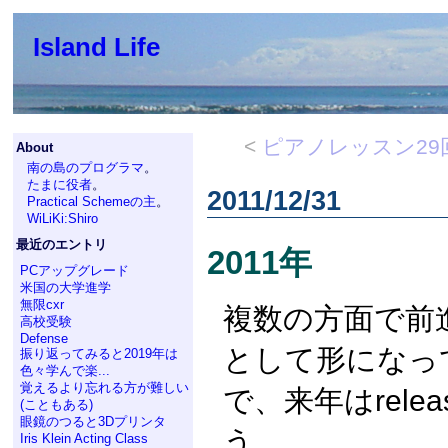
Island Life
<
ピアノレッスン29
About
南の島のプログラマ
。
たまに役者
。
2011/12/31
Practical Schemeの主
。
WiLiKi:Shiro
最近のエントリ
2011年
PCアップグレード
米国の大学進学
無限cxr
複数の方面で前
高校受験
Defense
として形になっ
振り返ってみると2019年は
色々学んで楽...
覚えるより忘れる方が難しい
で、来年はrelea
(こともある)
眼鏡のつると3Dプリンタ
う。
Iris Klein Acting Class