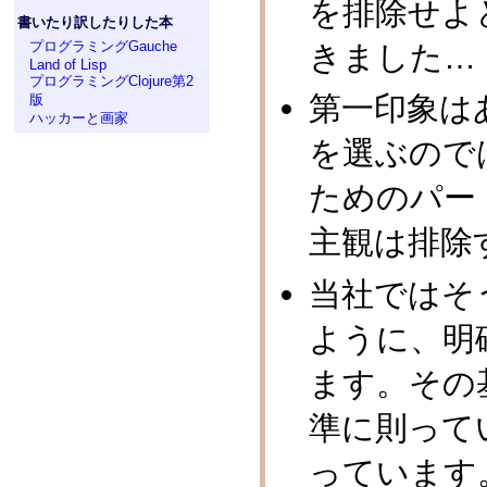
を排除せよ
書いたり訳したりした本
プログラミングGauche
きました…
Land of Lisp
プログラミングClojure第2
第一印象は
版
ハッカーと画家
を選ぶので
ためのパー
主観は排除
当社ではそ
ように、明
ます。その
準に則って
っています