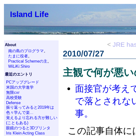
Island Life
<
JRE has
About
南の島のプログラマ
。
2010/07/27
たまに役者
。
Practical Schemeの主
。
WiLiKi:Shiro
主観で何が悪い
最近のエントリ
PCアップグレード
面接官が考え
米国の大学進学
無限cxr
高校受験
で落とされな
Defense
振り返ってみると2019年は
事。
色々学んで楽...
覚えるより忘れる方が難しい
(こともある)
眼鏡のつると3Dプリンタ
この記事自体に
Iris Klein Acting Class