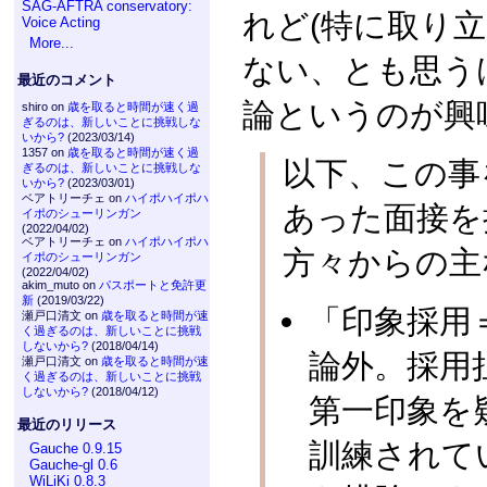
SAG-AFTRA conservatory:
れど(特に取り
Voice Acting
More...
ない、とも思う
最近のコメント
論というのが興
shiro on
歳を取ると時間が速く過
ぎるのは、新しいことに挑戦しな
いから?
(2023/03/14)
1357 on
歳を取ると時間が速く過
以下、この事を
ぎるのは、新しいことに挑戦しな
いから?
(2023/03/01)
ベアトリーチェ on
ハイポハイポハ
あった面接を
イポのシューリンガン
(2022/04/02)
ベアトリーチェ on
ハイポハイポハ
方々からの主
イポのシューリンガン
(2022/04/02)
akim_muto on
パスポートと免許更
新
(2019/03/22)
「印象採用
瀬戸口清文 on
歳を取ると時間が速
く過ぎるのは、新しいことに挑戦
しないから?
(2018/04/14)
論外。採用
瀬戸口清文 on
歳を取ると時間が速
く過ぎるのは、新しいことに挑戦
しないから?
(2018/04/12)
第一印象を
最近のリリース
訓練されて
Gauche 0.9.15
Gauche-gl 0.6
WiLiKi 0.8.3