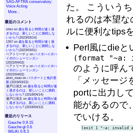
SAG-AFTRA conservatory:
た。 こういう
Voice Acting
More...
れるのは本望な
最近のコメント
ルに便利なtip
shiro on
歳を取ると時間が速く過
ぎるのは、新しいことに挑戦しな
いから?
(2023/03/14)
1357 on
歳を取ると時間が速く過
Perl風にdi
ぎるのは、新しいことに挑戦しな
いから?
(2023/03/01)
ベアトリーチェ on
ハイポハイポハ
(format "~a: 
イポのシューリンガン
(2022/04/02)
のように呼ん
ベアトリーチェ on
ハイポハイポハ
イポのシューリンガン
(2022/04/02)
「メッセージをfor
akim_muto on
パスポートと免許更
新
(2019/03/22)
瀬戸口清文 on
歳を取ると時間が速
portに出力し
く過ぎるのは、新しいことに挑戦
しないから?
(2018/04/14)
瀬戸口清文 on
歳を取ると時間が速
能があるので、fo
く過ぎるのは、新しいことに挑戦
しないから?
(2018/04/12)
でいける。
最近のリリース
Gauche 0.9.15
Gauche-gl 0.6
WiLiKi 0.8.3