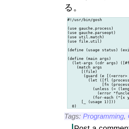
る。
#!/usr/bin/gosh

(use gauche.process)

(use gauche.parseopt)

(use util.match)

(use file.util)

(define (usage status) (exi
(define (main args)

  (let-args (cdr args) ([#f
    (match args

      [(file)

       (guard (e [(<error> 
         (let ([fl (process
               [fn (process
           (unless (= (leng
             (error "funcle
           (for-each (^[x y
      [_ (usage 1)]))

Tags:
Programming
,
Post a commen