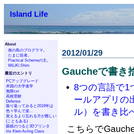
Island Life
About
南の島のプログラマ
。
2012/01/29
たまに役者
。
Practical Schemeの主
。
WiLiKi:Shiro
Gaucheで書き
最近のエントリ
PCアップグレード
8つの言語で1
米国の大学進学
無限cxr
高校受験
ールアプリの
Defense
振り返ってみると2019年は
ル）を書き比
色々学んで楽...
覚えるより忘れる方が難しい
(こともある)
眼鏡のつると3Dプリンタ
こちらでGauc
Iris Klein Acting Class