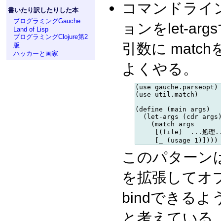
コマンドライ
書いたり訳したりした本
プログラミングGauche
ョンをlet-a
Land of Lisp
プログラミングClojure第2
引数に mat
版
ハッカーと画家
よくやる。
(use gauche.parseopt)

(use util.match)

(define (main args)

  (let-args (cdr args)
    (match args

     [(file)  ...処理..
このパターンは頻
を拡張してオ
bindできる
と考えている