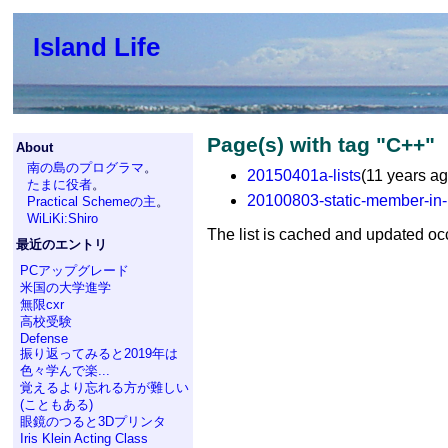
Island Life
Page(s) with tag "C++"
About
南の島のプログラマ
。
20150401a-lists
(11 years ag
たまに役者
。
20100803-static-member-in
Practical Schemeの主
。
WiLiKi:Shiro
The list is cached and updated oc
最近のエントリ
PCアップグレード
米国の大学進学
無限cxr
高校受験
Defense
振り返ってみると2019年は
色々学んで楽...
覚えるより忘れる方が難しい
(こともある)
眼鏡のつると3Dプリンタ
Iris Klein Acting Class