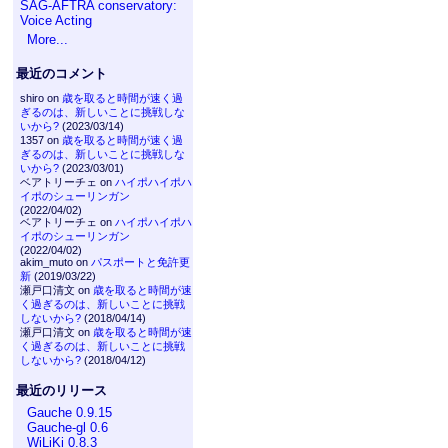
SAG-AFTRA conservatory:
Voice Acting
More...
最近のコメント
shiro on
歳を取ると時間が速く過
ぎるのは、新しいことに挑戦しな
いから?
(2023/03/14)
1357 on
歳を取ると時間が速く過
ぎるのは、新しいことに挑戦しな
いから?
(2023/03/01)
ベアトリーチェ on
ハイポハイポハ
イポのシューリンガン
(2022/04/02)
ベアトリーチェ on
ハイポハイポハ
イポのシューリンガン
(2022/04/02)
akim_muto on
パスポートと免許更
新
(2019/03/22)
瀬戸口清文 on
歳を取ると時間が速
く過ぎるのは、新しいことに挑戦
しないから?
(2018/04/14)
瀬戸口清文 on
歳を取ると時間が速
く過ぎるのは、新しいことに挑戦
しないから?
(2018/04/12)
最近のリリース
Gauche 0.9.15
Gauche-gl 0.6
WiLiKi 0.8.3