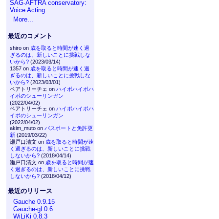
SAG-AFTRA conservatory:
Voice Acting
More...
最近のコメント
shiro on
歳を取ると時間が速く過
ぎるのは、新しいことに挑戦しな
いから?
(2023/03/14)
1357 on
歳を取ると時間が速く過
ぎるのは、新しいことに挑戦しな
いから?
(2023/03/01)
ベアトリーチェ on
ハイポハイポハ
イポのシューリンガン
(2022/04/02)
ベアトリーチェ on
ハイポハイポハ
イポのシューリンガン
(2022/04/02)
akim_muto on
パスポートと免許更
新
(2019/03/22)
瀬戸口清文 on
歳を取ると時間が速
く過ぎるのは、新しいことに挑戦
しないから?
(2018/04/14)
瀬戸口清文 on
歳を取ると時間が速
く過ぎるのは、新しいことに挑戦
しないから?
(2018/04/12)
最近のリリース
Gauche 0.9.15
Gauche-gl 0.6
WiLiKi 0.8.3