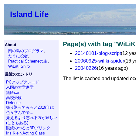
Island Life
Page(s) with tag "WiLiK
About
南の島のプログラマ
。
20140101-blog-script
(12 ye
たまに役者
。
20060925-wiliki-spider
(16 y
Practical Schemeの主
。
WiLiKi:Shiro
20040226
(16 years ago)
最近のエントリ
The list is cached and updated oc
PCアップグレード
米国の大学進学
無限cxr
高校受験
Defense
振り返ってみると2019年は
色々学んで楽...
覚えるより忘れる方が難しい
(こともある)
眼鏡のつると3Dプリンタ
Iris Klein Acting Class