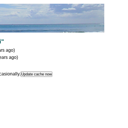
i"
ars ago)
ears ago)
casionally.