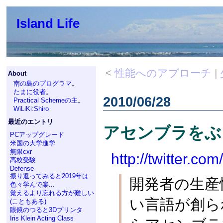
Island Life
<
性能へのアプローチ
|
About
南の島のプログラマ
。
たまに役者
。
2010/06/28
Practical Schemeの主
。
WiLiKi:Shiro
最近のエントリ
アセンブラをぶ
PCアップグレード
米国の大学進学
無限cxr
http://twitter.co
高校受験
Defense
振り返ってみると2019年は
開発者の生産
色々学んで楽...
覚えるより忘れる方が難しい
い言語が創ら
(こともある)
眼鏡のつると3Dプリンタ
Iris Klein Acting Class