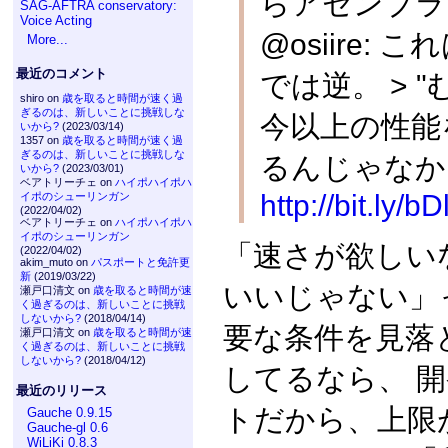
らアセンブラ
SAG-AFTRA conservatory:
Voice Acting
@osiire:
More...
最近のコメント
では逆。 > 
shiro on
歳を取ると時間が速く過
ぎるのは、新しいことに挑戦しな
今以上の性能
いから?
(2023/03/14)
1357 on
歳を取ると時間が速く過
ぎるのは、新しいことに挑戦しな
るんじゃなか
いから?
(2023/03/01)
ベアトリーチェ on
ハイポハイポハ
http://bit.ly/b
イポのシューリンガン
(2022/04/02)
ベアトリーチェ on
ハイポハイポハ
イポのシューリンガン
「速さが欲しい
(2022/04/02)
akim_muto on
パスポートと免許更
新
(2019/03/22)
いいじゃない」
瀬戸口清文 on
歳を取ると時間が速
く過ぎるのは、新しいことに挑戦
しないから?
(2018/04/14)
要な条件を見落
瀬戸口清文 on
歳を取ると時間が速
く過ぎるのは、新しいことに挑戦
しないから?
(2018/04/12)
してるなら、 
最近のリリース
トだから、上限
Gauche 0.9.15
Gauche-gl 0.6
WiLiKi 0.8.3