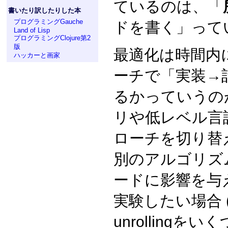
ているのは、「
書いたり訳したりした本
プログラミングGauche
ドを書く」って
Land of Lisp
プログラミングClojure第2
版
最適化は時間内
ハッカーと画家
ーチで「実装→
るかっていうの
リや低レベル言
ローチを切り替
別のアルゴリズ
ードに影響を与
実験したい場合
unrolling