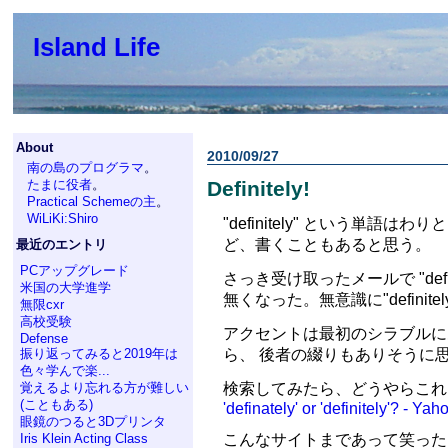
Island Life
About
2010/09/27
南の島のプログラマ
。
たまに役者
。
Definitely!
Practical Schemeの主
。
WiLiKi:Shiro
"definitely" という単
ど、書くこともあると思う。
最近のエントリ
PCアップグレード
さっき受け取ったメールで "def
米国の大学進学
無くなった。無意識に"definit
無限cxr
高校受験
アクセントは最初のシラブルにあ
Defense
ら、 後者の綴りもありそうに
振り返ってみると2019年は
色々学んで楽...
検索してみたら、どうやらこれ
覚えるより忘れる方が難しい
(こともある)
'definately' or 'definitely'? - Ya
眼鏡のつると3Dプリンタ
Iris Klein Acting Class
こんなサイトまであって笑った