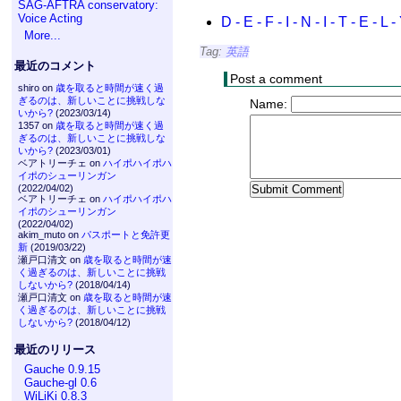
SAG-AFTRA conservatory:
Voice Acting
D - E - F - I - N - I - T - E - L -
More...
Tag:
英語
最近のコメント
Post a comment
shiro on
歳を取ると時間が速く過
ぎるのは、新しいことに挑戦しな
Name:
いから?
(2023/03/14)
1357 on
歳を取ると時間が速く過
ぎるのは、新しいことに挑戦しな
いから?
(2023/03/01)
ベアトリーチェ on
ハイポハイポハ
イポのシューリンガン
(2022/04/02)
ベアトリーチェ on
ハイポハイポハ
イポのシューリンガン
(2022/04/02)
akim_muto on
パスポートと免許更
新
(2019/03/22)
瀬戸口清文 on
歳を取ると時間が速
く過ぎるのは、新しいことに挑戦
しないから?
(2018/04/14)
瀬戸口清文 on
歳を取ると時間が速
く過ぎるのは、新しいことに挑戦
しないから?
(2018/04/12)
最近のリリース
Gauche 0.9.15
Gauche-gl 0.6
WiLiKi 0.8.3