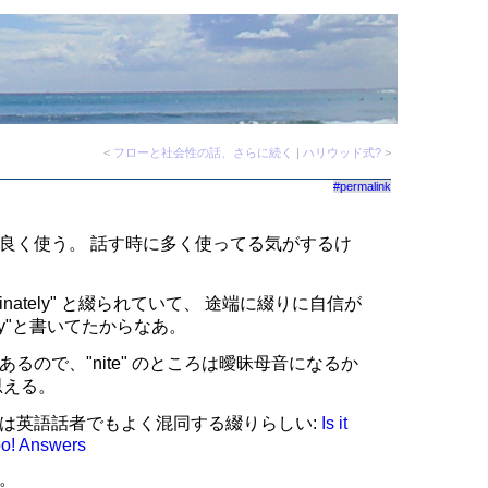
<
フローと社会性の話、さらに続く
|
ハリウッド式?
>
#permalink
語はわりと良く使う。 話す時に多く使ってる気がするけ
inately" と綴られていて、 途端に綴りに自信が
ely"と書いてたからなあ。
るので、"nite" のところは曖昧母音になるか
思える。
は英語話者でもよく混同する綴りらしい:
Is it
hoo! Answers
。