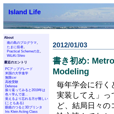
Island Life
About
南の島のプログラマ
。
2012/01/03
たまに役者
。
Practical Schemeの主
。
WiLiKi:Shiro
書き初め: Metropo
最近のエントリ
Modeling
PCアップグレード
米国の大学進学
無限cxr
高校受験
毎年学会に行く
Defense
振り返ってみると2019年は
実装してえ」っ
色々学んで楽...
覚えるより忘れる方が難しい
(こともある)
ど、結局日々の
眼鏡のつると3Dプリンタ
Iris Klein Acting Class