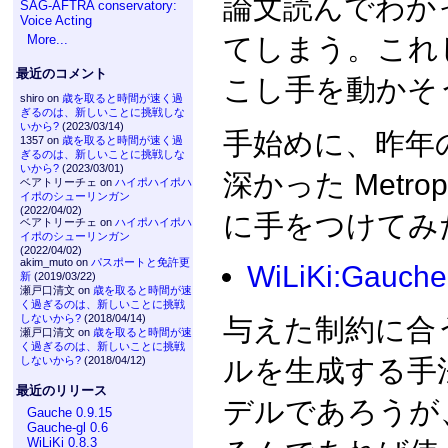
論文読んでわか
SAG-AFTRA conservatory:
Voice Acting
てしまう。これ
More...
最近のコメント
こし手を動かそ
shiro on
歳を取ると時間が速く過
ぎるのは、新しいことに挑戦しな
いから?
(2023/03/14)
手始めに、昨年の
1357 on
歳を取ると時間が速く過
ぎるのは、新しいことに挑戦しな
いから?
(2023/03/01)
深かった Metropoli
ベアトリーチェ on
ハイポハイポハ
イポのシューリンガン
(2022/04/02)
に手をつけてみ
ベアトリーチェ on
ハイポハイポハ
イポのシューリンガン
(2022/04/02)
akim_muto on
パスポートと免許更
WiLiKi:Gauche
新
(2019/03/22)
瀬戸口清文 on
歳を取ると時間が速
く過ぎるのは、新しいことに挑戦
しないから?
(2018/04/14)
与えた制約に合
瀬戸口清文 on
歳を取ると時間が速
く過ぎるのは、新しいことに挑戦
ルを生成する手
しないから?
(2018/04/12)
最近のリリース
デルであろうが
Gauche 0.9.15
Gauche-gl 0.6
WiLiKi 0.8.3