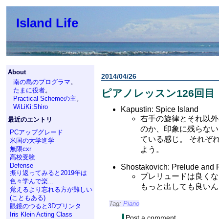
Island Life
About
2014/04/26
南の島のプログラマ
。
たまに役者
。
ピアノレッスン126回目
Practical Schemeの主
。
WiLiKi:Shiro
Kapustin: Spice Island
右手の旋律とそれ以外
最近のエントリ
のか、印象に残らない
PCアップグレード
ている感じ。 それぞ
米国の大学進学
無限cxr
よう。
高校受験
Defense
Shostakovich: Prelude and 
振り返ってみると2019年は
プレリュードは良くな
色々学んで楽...
もっと出しても良いん
覚えるより忘れる方が難しい
(こともある)
Tag:
Piano
眼鏡のつると3Dプリンタ
Iris Klein Acting Class
Post a comment