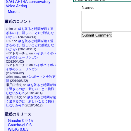
SAG-AFTRA conservatory:
Voice Acting
Name:
More...
最近のコメント
shiro on
歳を取ると時間が速く過
ぎるのは、新しいことに挑戦しな
いから?
(2023/03/14)
1357 on
歳を取ると時間が速く過
ぎるのは、新しいことに挑戦しな
いから?
(2023/03/01)
ベアトリーチェ on
ハイポハイポハ
イポのシューリンガン
(2022/04/02)
ベアトリーチェ on
ハイポハイポハ
イポのシューリンガン
(2022/04/02)
akim_muto on
パスポートと免許更
新
(2019/03/22)
瀬戸口清文 on
歳を取ると時間が速
く過ぎるのは、新しいことに挑戦
しないから?
(2018/04/14)
瀬戸口清文 on
歳を取ると時間が速
く過ぎるのは、新しいことに挑戦
しないから?
(2018/04/12)
最近のリリース
Gauche 0.9.15
Gauche-gl 0.6
WiLiKi 0.8.3