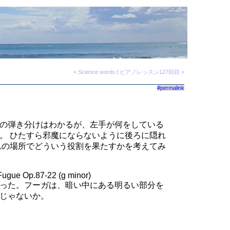
<
Science words
|
ピアノレッスン127回目
>
#permalink
の弾き分けはわかるが、左手が何をしている
。 ひたすら邪魔にならないように後ろに隠れ
れの場所でどういう役割を果たすかを考えてみ
Fugue Op.87-22 (g minor)
った。フーガは、暗い中にある明るい部分を
じゃないか。