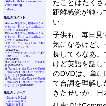
たことはたくさ
SAG-AFTRA conservatory:
Voice Acting
More...
距離感覚が鈍っ
最近のコメント
い。
shiro on
歳を取ると時間が速く過
ぎるのは、新しいことに挑戦しな
いから?
(2023/03/14)
子供も、毎日見
1357 on
歳を取ると時間が速く過
ぎるのは、新しいことに挑戦しな
いから?
(2023/03/01)
気になるけど、
ベアトリーチェ on
ハイポハイポハ
イポのシューリンガン
(2022/04/02)
長してるなあ。
ベアトリーチェ on
ハイポハイポハ
イポのシューリンガン
(2022/04/02)
けど英語を話し
akim_muto on
パスポートと免許更
新
(2019/03/22)
瀬戸口清文 on
歳を取ると時間が速
のDVDは、単
く過ぎるのは、新しいことに挑戦
しないから?
(2018/04/14)
瀬戸口清文 on
歳を取ると時間が速
て台詞を理解し
く過ぎるのは、新しいことに挑戦
しないから?
(2018/04/12)
きたせいか、日
最近のリリース
Gauche 0.9.15
Gauche-gl 0.6
仕事ではCommo
WiLiKi 0.8.3