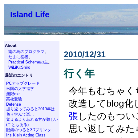
Island Life
About
南の島のプログラマ
。
2010/12/31
たまに役者
。
Practical Schemeの主
。
WiLiKi:Shiro
行く年
最近のエントリ
PCアップグレード
今年もむちゃくち
米国の大学進学
無限cxr
高校受験
改造してblog
Defense
振り返ってみると2019年は
張
したのもつい
色々学んで楽...
覚えるより忘れる方が難しい
(こともある)
思い返してみた
眼鏡のつると3Dプリンタ
Iris Klein Acting Class