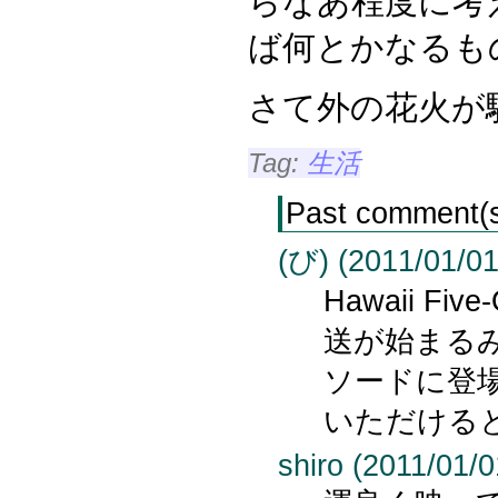
らなあ程度に考
ば何とかなるも
さて外の花火が
Tag:
生活
Past comment(
(び) (2011/01/01
Hawaii F
送が始まる
ソードに登
いただける
shiro (2011/01/0